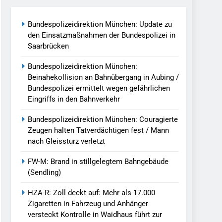
Bundespolizeidirektion München: Update zu
ersteckt Kontrolle In Waidhaus Führt
den Einsatzmaßnahmen der Bundespolizei in
verfahrens
Saarbrücken
Bundespolizeidirektion München:
ngereist/Bundespolizei Stellt Auto
Beinahekollision an Bahnübergang in Aubing /
Bundespolizei ermittelt wegen gefährlichen
Eingriffs in den Bahnverkehr
g/Bundespolizei Weist Beschuldigten
Bundespolizeidirektion München: Couragierte
Zeugen halten Tatverdächtigen fest / Mann
. August 2026
nach Gleissturz verletzt
ch Einsatz Am Bahnhof Dachau
FW-M: Brand in stillgelegtem Bahngebäude
(Sendling)
HZA-R: Zoll deckt auf: Mehr als 17.000
Zigaretten in Fahrzeug und Anhänger
versteckt Kontrolle in Waidhaus führt zur