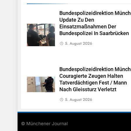
Bundespolizeidirektion Münch
Update Zu Den
Einsatzmaßnahmen Der
Bundespolizei In Saarbrücken
5. August 2026
Bundespolizeidirektion Münch
Couragierte Zeugen Halten
Tatverdächtigen Fest / Mann
Nach Gleissturz Verletzt
5. August 2026
© Münchener Journal