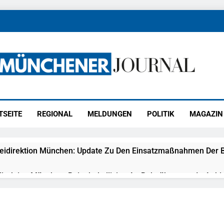
ener Journal
ünchen
TSEITE
REGIONAL
MELDUNGEN
POLITIK
MAGAZIN
eidirektion München: Update Zu Den Einsatzmaßnahmen Der B
irektion München: Beinahekollision An Bahnübergang In Aubin
ingriffs In Den Bahnverkehr
eidirektion München: Couragierte Zeugen Halten Tatverdächtig