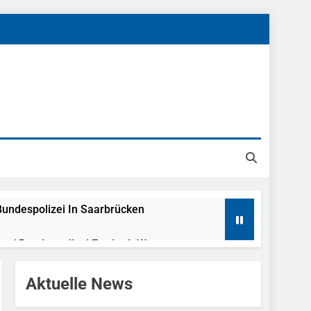
undespolizei In Saarbrücken
g / Bundespolizei Ermittelt Wegen
Aktuelle News
en Fest / Mann Nach Gleissturz Verletzt