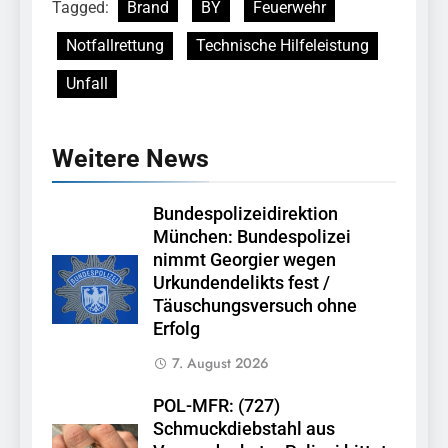
Tagged:
Brand
BY
Feuerwehr
Notfallrettung
Technische Hilfeleistung
Unfall
Weitere News
Bundespolizeidirektion
München: Bundespolizei
nimmt Georgier wegen
Urkundendelikts fest /
Täuschungsversuch ohne
Erfolg
7. August 2026
POL-MFR: (727)
Schmuckdiebstahl aus