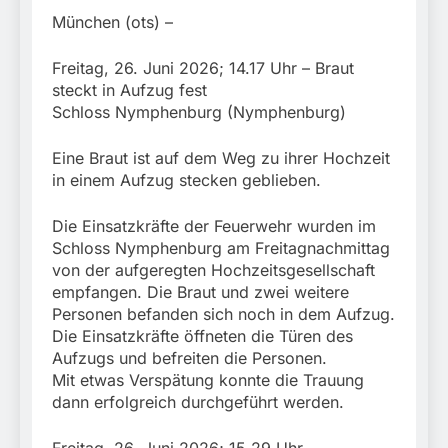
München:
Beinahekollision an
München (ots) –
5. August 2026
Bahnübergang in Aubing
/ Bundespolizei ermittelt
Freitag, 26. Juni 2026; 14.17 Uhr – Braut
wegen gefährlichen
steckt in Aufzug fest
Eingriffs in den
Schloss Nymphenburg (Nymphenburg)
Bahnverkehr
Eine Braut ist auf dem Weg zu ihrer Hochzeit
in einem Aufzug stecken geblieben.
Die Einsatzkräfte der Feuerwehr wurden im
Schloss Nymphenburg am Freitagnachmittag
von der aufgeregten Hochzeitsgesellschaft
empfangen. Die Braut und zwei weitere
Personen befanden sich noch in dem Aufzug.
Die Einsatzkräfte öffneten die Türen des
Aufzugs und befreiten die Personen.
Mit etwas Verspätung konnte die Trauung
dann erfolgreich durchgeführt werden.