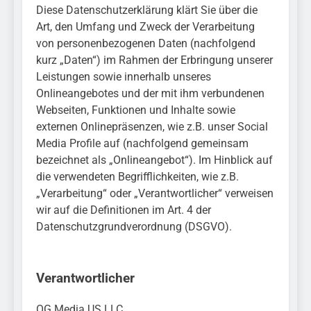
Einreisekontrolle sicher
10. August 2026
Diese Datenschutzerklärung klärt Sie über die
Strafverfahren wegen
Bundespolizeidirektion
Art, den Umfang und Zweck der Verarbeitung
Verstoßes gegen das
München: Bundespolizei
von personenbezogenen Daten (nachfolgend
Betäubungsmittelgesetz
nimmt Georgier wegen
7. August 2026
eingeleitet.
kurz „Daten“) im Rahmen der Erbringung unserer
Urkundendelikts fest /
POL-MFR: (727)
Leistungen sowie innerhalb unseres
Täuschungsversuch ohne
Schmuckdiebstahl aus
Erfolg
Onlineangebotes und der mit ihm verbundenen
Versandpaket – Polizei
7. August 2026
bittet um Hinweise
Webseiten, Funktionen und Inhalte sowie
Bundespolizeidirektion
externen Onlinepräsenzen, wie z.B. unser Social
München: Notruf per
Knopfdruck / Schnelle
Media Profile auf (nachfolgend gemeinsam
7. August 2026
Festnahme nach
bezeichnet als „Onlineangebot“). Im Hinblick auf
Bundespolizeidirektion
sexueller Belästigung
München: Bundespolizei
die verwendeten Begrifflichkeiten, wie z.B.
kontrolliert
7. August 2026
„Verarbeitung“ oder „Verantwortlicher“ verweisen
grenzüberschreitenden
Bundespolizeidirektion
wir auf die Definitionen im Art. 4 der
Verkehr / Waffenfund im
München: Schneller
Datenschutzgrundverordnung (DSGVO).
Fahrzeug
festgenommen als die
6. August 2026
Reise nach Ungarn
Bundespolizeidirektion
beendet / Bundespolizei
München: Ausgesetzte
nimmt einen gesuchten
Verantwortlicher
Katze am Bahnhof
6. August 2026
Ungarn mit
Bamberg aufgefunden –
HZA-R: Zoll deckt auf:
Auslieferungshaftbefehl
Tierheim übernimmt
OG Media US LLC