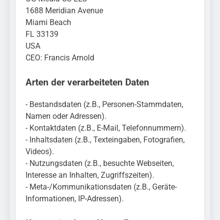
Schrotthändler
fest
Fundtier
erschleicht rund 45.000
1688 Meridian Avenue
6. August 2026
Euro Sozialleistungen
Miami Beach
Ermittlungen der
FL 33139
Finanzkontrolle
USA
Schwarzarbeit führen zu
rechtskräftiger
CEO: Francis Arnold
Verurteilung wegen
Betrugs
Arten der verarbeiteten Daten
- Bestandsdaten (z.B., Personen-Stammdaten,
Namen oder Adressen).
- Kontaktdaten (z.B., E-Mail, Telefonnummern).
- Inhaltsdaten (z.B., Texteingaben, Fotografien,
Videos).
- Nutzungsdaten (z.B., besuchte Webseiten,
Interesse an Inhalten, Zugriffszeiten).
- Meta-/Kommunikationsdaten (z.B., Geräte-
Informationen, IP-Adressen).