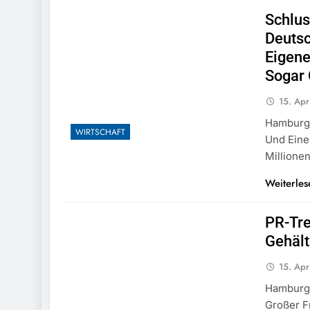
Schlus
Deutsc
Eigene
Sogar 
15. Apr
Hamburg 
WIRTSCHAFT
Und Eine
Millione
Weiterles
PR-Tr
Gehält
15. Apr
Hamburg 
Großer F