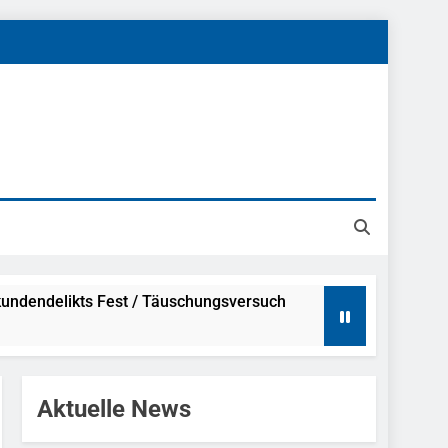
undendelikts Fest / Täuschungsversuch
Hinweise
Aktuelle News
ahme Nach Sexueller Belästigung