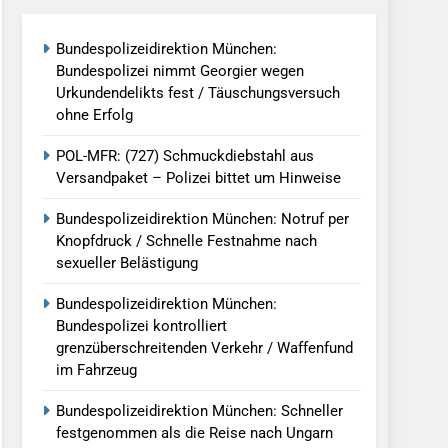
reitenden Verkehr / Waffenfund Im
Bundespolizeidirektion München:
Bundespolizei nimmt Georgier wegen
h Ungarn Beendet / Bundespolizei Nimmt
Urkundendelikts fest / Täuschungsversuch
ohne Erfolg
g Aufgefunden – Tierheim Übernimmt
POL-MFR: (727) Schmuckdiebstahl aus
Versandpaket – Polizei bittet um Hinweise
tungen Ermittlungen Der Finanzkontrolle
Bundespolizeidirektion München: Notruf per
Knopfdruck / Schnelle Festnahme nach
sexueller Belästigung
llen Vereinigung Geht Ins Netz –
Bundespolizeidirektion München:
Bundespolizei kontrolliert
grenzüberschreitenden Verkehr / Waffenfund
undespolizei In Saarbrücken
im Fahrzeug
g / Bundespolizei Ermittelt Wegen
Bundespolizeidirektion München: Schneller
festgenommen als die Reise nach Ungarn