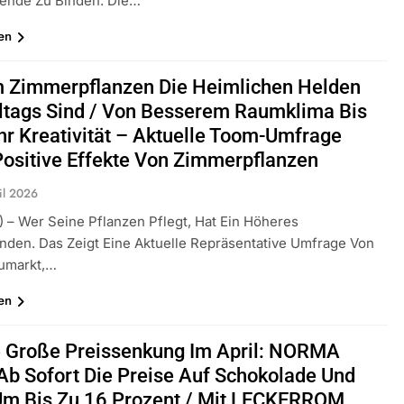
tende Zu Binden. Die…
en
 Zimmerpflanzen Die Heimlichen Helden
ltags Sind / Von Besserem Raumklima Bis
r Kreativität – Aktuelle Toom-Umfrage
Positive Effekte Von Zimmerpflanzen
il 2026
s) – Wer Seine Pflanzen Pflegt, Hat Ein Höheres
nden. Das Zeigt Eine Aktuelle Repräsentative Umfrage Von
umarkt,…
en
e Große Preissenkung Im April: NORMA
Ab Sofort Die Preise Auf Schokolade Und
m Bis Zu 16 Prozent / Mit LECKERROM,