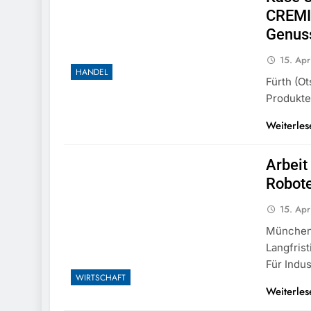
CREMI
Genus
15. Apr
HANDEL
Fürth (o
Produkte
Weiterles
Arbeit
Robote
15. Apr
München 
Langfris
Für Indus
WIRTSCHAFT
Weiterles