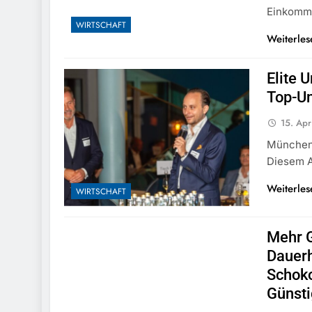
Einkom
WIRTSCHAFT
Weiterles
Elite 
Top-Un
15. Apr
München 
Diesem A
Weiterles
WIRTSCHAFT
Mehr G
Dauerh
Schoko
Günsti