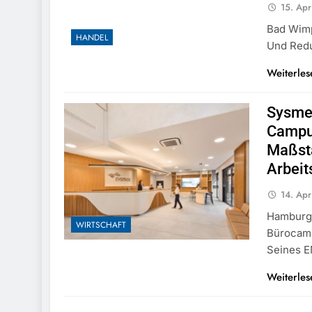
15. Apr
Bad Wimp
HANDEL
Und Redu
Weiterles
Sysmex
Campu
Maßstä
Arbei
14. Apr
Hamburg 
WIRTSCHAFT
Bürocamp
Seines 
Weiterles