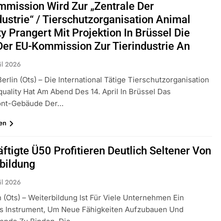
mission Wird Zur „Zentrale Der
idirektion München: Bundespolizei Kontrolliert Grenzübersch
dustrie“ / Tierschutzorganisation Animal
ty Prangert Mit Projektion In Brüssel Die
irektion München: Schneller Festgenommen Als Die Reise Nac
er EU-Kommission Zur Tierindustrie An
n Ungarn Mit Auslieferungshaftbefehl Fest
il 2026
eidirektion München: Ausgesetzte Katze Am Bahnhof Bamber
erlin (ots) – Die International Tätige Tierschutzorganisation
quality Hat Am Abend Des 14. April In Brüssel Das
ont-Gebäude Der…
kt Auf: Schrotthändler Erschleicht Rund 45.000 Euro Sozialleis
ühren Zu Rechtskräftiger Verurteilung Wegen Betrugs
en
rektion München: Europaweit Gesuchtes Mitglied Einer Krimine
ollstreckt Europäischen Auslieferungshaftbefehl
ftigte Ü50 Profitieren Deutlich Seltener Von
bildung
eidirektion München: Update Zu Den Einsatzmaßnahmen Der B
il 2026
irektion München: Beinahekollision An Bahnübergang In Aubin
 (ots) – Weiterbildung Ist Für Viele Unternehmen Ein
ingriffs In Den Bahnverkehr
s Instrument, Um Neue Fähigkeiten Aufzubauen Und