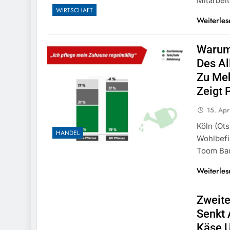
Mitarbei
WIRTSCHAFT
Weiterles
Warum
Des Al
Zu Meh
Zeigt 
15. Apr
Köln (ot
HANDEL
Wohlbefi
Toom Ba
Weiterles
Zweit
Senkt 
Käse U