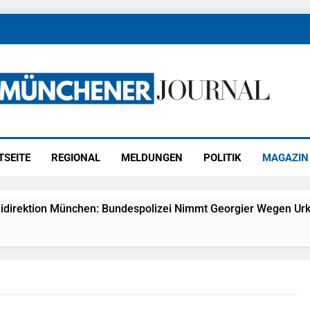
ener Journal
ünchen
TSEITE
REGIONAL
MELDUNGEN
POLITIK
MAGAZIN
idirektion München: Bundespolizei Nimmt Georgier Wegen Urk
27) Schmuckdiebstahl Aus Versandpaket – Polizei Bittet Um 
eidirektion München: Notruf Per Knopfdruck / Schnelle Festn