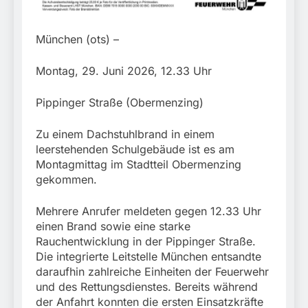
München: Mit dem
führt zur Sicherstellung
Kraftfahrzeug über die
3. August 2026
unversteuerter Zigaretten
Grenze
und Einleitung eines
München (ots) –
eingereist/Bundespolizei
Steuerstrafverfahrens
stellt Auto sicher
Montag, 29. Juni 2026, 12.33 Uhr
Pippinger Straße (Obermenzing)
Zu einem Dachstuhlbrand in einem
leerstehenden Schulgebäude ist es am
Montagmittag im Stadtteil Obermenzing
gekommen.
Mehrere Anrufer meldeten gegen 12.33 Uhr
einen Brand sowie eine starke
Rauchentwicklung in der Pippinger Straße.
Die integrierte Leitstelle München entsandte
daraufhin zahlreiche Einheiten der Feuerwehr
und des Rettungsdienstes. Bereits während
der Anfahrt konnten die ersten Einsatzkräfte