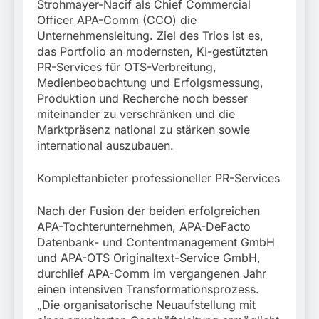
München:
Strohmayer-Nacif als Chief Commercial
Beinahekollision an
5. August 2026
Officer APA-Comm (CCO) die
Bahnübergang in Aubing
Unternehmensleitung. Ziel des Trios ist es,
/ Bundespolizei ermittelt
das Portfolio an modernsten, KI-gestützten
wegen gefährlichen
PR-Services für OTS-Verbreitung,
Eingriffs in den
Medienbeobachtung und Erfolgsmessung,
Bahnverkehr
Produktion und Recherche noch besser
miteinander zu verschränken und die
Marktpräsenz national zu stärken sowie
international auszubauen.
Komplettanbieter professioneller PR-Services
Nach der Fusion der beiden erfolgreichen
APA-Tochterunternehmen, APA-DeFacto
Datenbank- und Contentmanagement GmbH
und APA-OTS Originaltext-Service GmbH,
durchlief APA-Comm im vergangenen Jahr
einen intensiven Transformationsprozess.
„Die organisatorische Neuaufstellung mit