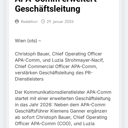
Knopfdruck / Schnelle
7. August 2026
Geschäftsleitung
Festnahme nach
Bundespolizeidirektion
sexueller Belästigung
München: Bundespolizei
kontrolliert
Redaktion
29. Januar 2026
7. August 2026
grenzüberschreitenden
Bundespolizeidirektion
Verkehr / Waffenfund im
München: Schneller
Fahrzeug
festgenommen als die
Wien (ots) –
6. August 2026
Reise nach Ungarn
Bundespolizeidirektion
beendet / Bundespolizei
München: Ausgesetzte
Christoph Bauer, Chief Operating Officer
nimmt einen gesuchten
Katze am Bahnhof
APA-Comm, und Luzia Strohmayer-Nacif,
6. August 2026
Ungarn mit
Bamberg aufgefunden –
Chief Commercial Officer APA-Comm,
HZA-R: Zoll deckt auf:
Auslieferungshaftbefehl
Tierheim übernimmt
Schrotthändler
fest
verstärken Geschäftsleitung des PR-
Fundtier
erschleicht rund 45.000
Dienstleisters
6. August 2026
Euro Sozialleistungen
Bundespolizeidirektion
Ermittlungen der
München: Europaweit
Der Kommunikationsdienstleister APA-Comm
Finanzkontrolle
gesuchtes Mitglied einer
6. August 2026
startet mit einer erweiterten Geschäftsleitung
Schwarzarbeit führen zu
kriminellen Vereinigung
Bundespolizeidirektion
in das Jahr 2026: Neben dem APA-Comm
rechtskräftiger
geht ins Netz –
München: Update zu den
Verurteilung wegen
Geschäftsführer Klemens Ganner ergänzen
Bundespolizei vollstreckt
Einsatzmaßnahmen der
Betrugs
5. August 2026
ab sofort Christoph Bauer, Chief Operating
europäischen
Bundespolizei in
Bundespolizeidirektion
Officer APA-Comm (COO), und Luzia
Auslieferungshaftbefehl
Saarbrücken