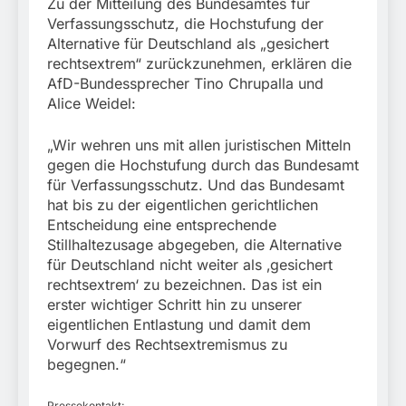
München:
Zu der Mitteilung des Bundesamtes für
Beinahekollision an
Verfassungsschutz, die Hochstufung der
5. August 2026
Bahnübergang in Aubing
Alternative für Deutschland als „gesichert
/ Bundespolizei ermittelt
rechtsextrem“ zurückzunehmen, erklären die
wegen gefährlichen
AfD-Bundessprecher Tino Chrupalla und
Eingriffs in den
Alice Weidel:
Bahnverkehr
„Wir wehren uns mit allen juristischen Mitteln
gegen die Hochstufung durch das Bundesamt
für Verfassungsschutz. Und das Bundesamt
hat bis zu der eigentlichen gerichtlichen
Entscheidung eine entsprechende
Stillhaltezusage abgegeben, die Alternative
für Deutschland nicht weiter als ‚gesichert
rechtsextrem‘ zu bezeichnen. Das ist ein
erster wichtiger Schritt hin zu unserer
eigentlichen Entlastung und damit dem
Vorwurf des Rechtsextremismus zu
begegnen.“
Pressekontakt: