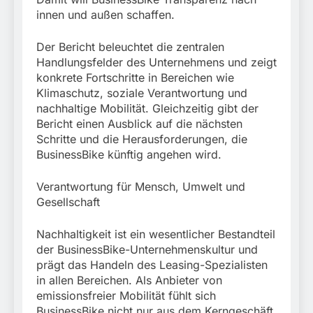
München: Schneller
Fahrzeug
innen und außen schaffen.
festgenommen als die
6. August 2026
Reise nach Ungarn
beendet / Bundespolizei
Der Bericht beleuchtet die zentralen
nimmt einen gesuchten
Handlungsfelder des Unternehmens und zeigt
Ungarn mit
konkrete Fortschritte in Bereichen wie
Auslieferungshaftbefehl
Klimaschutz, soziale Verantwortung und
fest
nachhaltige Mobilität. Gleichzeitig gibt der
Bericht einen Ausblick auf die nächsten
Schritte und die Herausforderungen, die
BusinessBike künftig angehen wird.
Verantwortung für Mensch, Umwelt und
Gesellschaft
Nachhaltigkeit ist ein wesentlicher Bestandteil
der BusinessBike-Unternehmenskultur und
prägt das Handeln des Leasing-Spezialisten
in allen Bereichen. Als Anbieter von
emissionsfreier Mobilität fühlt sich
BusinessBike nicht nur aus dem Kerngeschäft