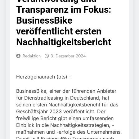
in Gefahr –
10. August 2026
Transparenz im Fokus:
Stellenmoratorium muss
Bundespolizeidirektion
korrigiert werden
München: Zugbegleiter
BusinessBike
sexuell belästigt
10. August 2026
veröffentlicht ersten
HZA-R: Zoll stellt
Amphetamin bei
Nachhaltigkeitsbericht
Einreisekontrolle sicher
10. August 2026
Strafverfahren wegen
Bundespolizeidirektion
Verstoßes gegen das
Redaktion
3. Dezember 2024
München: Bundespolizei
Betäubungsmittelgesetz
nimmt Georgier wegen
7. August 2026
eingeleitet.
Urkundendelikts fest /
POL-MFR: (727)
Täuschungsversuch ohne
Herzogenaurach (ots) –
Schmuckdiebstahl aus
Erfolg
Versandpaket – Polizei
7. August 2026
bittet um Hinweise
BusinessBike, einer der führenden Anbieter
Bundespolizeidirektion
für Dienstradleasing in Deutschland, hat
München: Notruf per
seinen ersten Nachhaltigkeitsbericht für das
Knopfdruck / Schnelle
7. August 2026
Festnahme nach
Geschäftsjahr 2023 veröffentlicht. Der
Bundespolizeidirektion
sexueller Belästigung
freiwillige Bericht gibt einen umfassenden
München: Bundespolizei
Einblick in die Nachhaltigkeitsstrategien, -
kontrolliert
7. August 2026
grenzüberschreitenden
maßnahmen und -erfolge des Unternehmens.
Bundespolizeidirektion
Verkehr / Waffenfund im
Damit will BusinessBike Transparenz nach