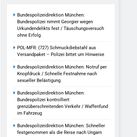
reitenden Verkehr / Waffenfund Im
Bundespolizeidirektion München:
Bundespolizei nimmt Georgier wegen
h Ungarn Beendet / Bundespolizei Nimmt
Urkundendelikts fest / Täuschungsversuch
ohne Erfolg
g Aufgefunden – Tierheim Übernimmt
POL-MFR: (727) Schmuckdiebstahl aus
Versandpaket – Polizei bittet um Hinweise
tungen Ermittlungen Der Finanzkontrolle
Bundespolizeidirektion München: Notruf per
Knopfdruck / Schnelle Festnahme nach
sexueller Belästigung
llen Vereinigung Geht Ins Netz –
Bundespolizeidirektion München:
Bundespolizei kontrolliert
grenzüberschreitenden Verkehr / Waffenfund
undespolizei In Saarbrücken
im Fahrzeug
g / Bundespolizei Ermittelt Wegen
Bundespolizeidirektion München: Schneller
festgenommen als die Reise nach Ungarn