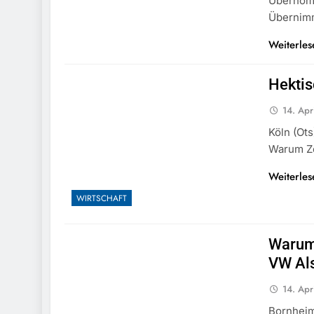
Übernom
Übernim
Weiterles
Hektis
14. Apr
Köln (ots
Warum Ze
Weiterles
WIRTSCHAFT
Warum 
VW Als
14. Apr
Bornheim