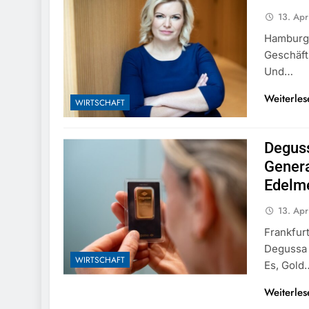
13. Apr
Hamburg 
Geschäft
Und…
Weiterles
WIRTSCHAFT
Deguss
Gener
Edelme
13. Apr
Frankfur
Degussa 
WIRTSCHAFT
Es, Gold
Weiterles