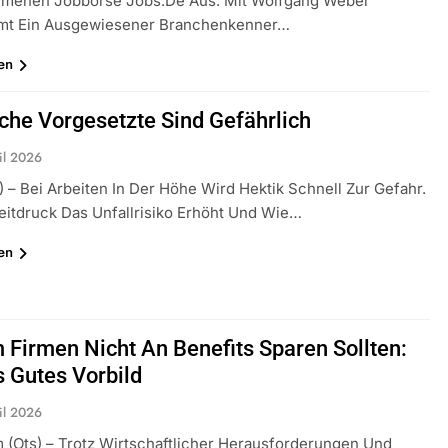
menen Jobbörse Jobs.de Aus: Mit Wolfgang Weber
mt Ein Ausgewiesener Branchenkenner…
en
che Vorgesetzte Sind Gefährlich
il 2026
) – Bei Arbeiten In Der Höhe Wird Hektik Schnell Zur Gefahr.
itdruck Das Unfallrisiko Erhöht Und Wie…
en
Firmen Nicht An Benefits Sparen Sollten:
 Gutes Vorbild
il 2026
 (ots) – Trotz Wirtschaftlicher Herausforderungen Und