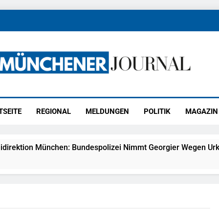
ener Journal
ünchen
TSEITE
REGIONAL
MELDUNGEN
POLITIK
MAGAZIN
idirektion München: Bundespolizei Nimmt Georgier Wegen Urk
27) Schmuckdiebstahl Aus Versandpaket – Polizei Bittet Um 
eidirektion München: Notruf Per Knopfdruck / Schnelle Festn