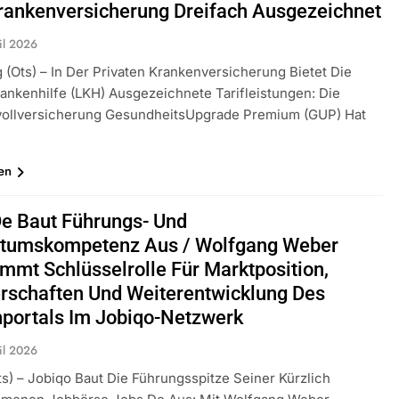
ankenversicherung Dreifach Ausgezeichnet
idirektion München: Bundespolizei Kontrolliert Grenzübersch
il 2026
 (ots) – In Der Privaten Krankenversicherung Bietet Die
irektion München: Schneller Festgenommen Als Die Reise Nac
n Ungarn Mit Auslieferungshaftbefehl Fest
ankenhilfe (LKH) Ausgezeichnete Tarifleistungen: Die
ollversicherung GesundheitsUpgrade Premium (GUP) Hat
eidirektion München: Ausgesetzte Katze Am Bahnhof Bamber
en
kt Auf: Schrotthändler Erschleicht Rund 45.000 Euro Sozialleis
ühren Zu Rechtskräftiger Verurteilung Wegen Betrugs
e Baut Führungs- Und
tumskompetenz Aus / Wolfgang Weber
rektion München: Europaweit Gesuchtes Mitglied Einer Krimine
mmt Schlüsselrolle Für Marktposition,
ollstreckt Europäischen Auslieferungshaftbefehl
rschaften Und Weiterentwicklung Des
eidirektion München: Update Zu Den Einsatzmaßnahmen Der B
nportals Im Jobiqo-Netzwerk
il 2026
irektion München: Beinahekollision An Bahnübergang In Aubin
ingriffs In Den Bahnverkehr
ts) – Jobiqo Baut Die Führungsspitze Seiner Kürzlich