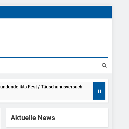
undendelikts Fest / Täuschungsversuch
Hinweise
Aktuelle News
ahme Nach Sexueller Belästigung