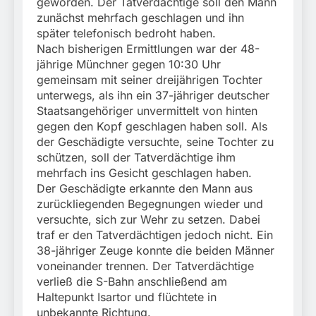
München:
geworden. Der Tatverdächtige soll den Mann
Beinahekollision an
zunächst mehrfach geschlagen und ihn
5. August 2026
Bahnübergang in Aubing
später telefonisch bedroht haben.
/ Bundespolizei ermittelt
Nach bisherigen Ermittlungen war der 48-
wegen gefährlichen
jährige Münchner gegen 10:30 Uhr
Eingriffs in den
gemeinsam mit seiner dreijährigen Tochter
Bahnverkehr
unterwegs, als ihn ein 37-jähriger deutscher
Staatsangehöriger unvermittelt von hinten
gegen den Kopf geschlagen haben soll. Als
der Geschädigte versuchte, seine Tochter zu
schützen, soll der Tatverdächtige ihm
mehrfach ins Gesicht geschlagen haben.
Der Geschädigte erkannte den Mann aus
zurückliegenden Begegnungen wieder und
versuchte, sich zur Wehr zu setzen. Dabei
traf er den Tatverdächtigen jedoch nicht. Ein
38-jähriger Zeuge konnte die beiden Männer
voneinander trennen. Der Tatverdächtige
verließ die S-Bahn anschließend am
Haltepunkt Isartor und flüchtete in
unbekannte Richtung.