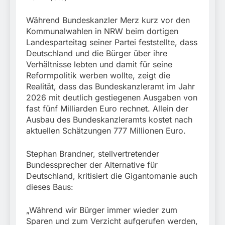
München:
Beinahekollision an
5. August 2026
Während Bundeskanzler Merz kurz vor den
Bahnübergang in Aubing
/ Bundespolizei ermittelt
Kommunalwahlen in NRW beim dortigen
wegen gefährlichen
Landesparteitag seiner Partei feststellte, dass
Eingriffs in den
Deutschland und die Bürger über ihre
Bahnverkehr
Verhältnisse lebten und damit für seine
Reformpolitik werben wollte, zeigt die
Realität, dass das Bundeskanzleramt im Jahr
2026 mit deutlich gestiegenen Ausgaben von
fast fünf Milliarden Euro rechnet. Allein der
Ausbau des Bundeskanzleramts kostet nach
aktuellen Schätzungen 777 Millionen Euro.
Stephan Brandner, stellvertretender
Bundessprecher der Alternative für
Deutschland, kritisiert die Gigantomanie auch
dieses Baus:
„Während wir Bürger immer wieder zum
Sparen und zum Verzicht aufgerufen werden,