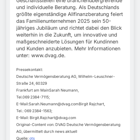
Geschäftsstellen eine branchenübergreifende
und individuelle Beratung. Als Deutschlands
größte eigenständige Allfinanzberatung feiert
das Familienunternehmen 2025 sein 50-
jähriges Jubiläum und richtet dabei den Blick
weiterhin in die Zukunft, um innovative und
maßgeschneiderte Lösungen für Kundinnen
und Kunden anzubieten. Mehr Informationen
unter: www.dvag.de.
Pressekontakt:
Deutsche Vermögensberatung AG, Wilhelm-Leuschner-
Straße 24, 60329
Frankfurt am MainSarah Neumann,
Tel.069 2384-7115;
E-Mail:
Sarah.Neumann@dvag.comBirgit
Rajchart,
Tel.: 069 2384-1563;
E-Mail:
Birgit.Rajchart@dvag.com
Original-Content von: DVAG Deutsche Vermögensberatung
AG, übermittelt durch news aktuell
Quelle:
ots