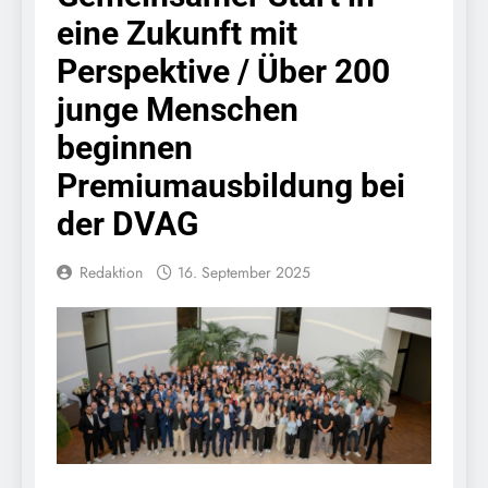
Knopfdruck / Schnelle
7. August 2026
eine Zukunft mit
Festnahme nach
Bundespolizeidirektion
sexueller Belästigung
München: Bundespolizei
Perspektive / Über 200
kontrolliert
7. August 2026
grenzüberschreitenden
junge Menschen
Bundespolizeidirektion
Verkehr / Waffenfund im
München: Schneller
beginnen
Fahrzeug
festgenommen als die
6. August 2026
Reise nach Ungarn
Premiumausbildung bei
Bundespolizeidirektion
beendet / Bundespolizei
München: Ausgesetzte
nimmt einen gesuchten
der DVAG
Katze am Bahnhof
6. August 2026
Ungarn mit
Bamberg aufgefunden –
HZA-R: Zoll deckt auf:
Auslieferungshaftbefehl
Tierheim übernimmt
Redaktion
16. September 2025
Schrotthändler
fest
Fundtier
erschleicht rund 45.000
6. August 2026
Euro Sozialleistungen
Bundespolizeidirektion
Ermittlungen der
München: Europaweit
Finanzkontrolle
gesuchtes Mitglied einer
6. August 2026
Schwarzarbeit führen zu
kriminellen Vereinigung
Bundespolizeidirektion
rechtskräftiger
geht ins Netz –
München: Update zu den
Verurteilung wegen
Bundespolizei vollstreckt
Einsatzmaßnahmen der
Betrugs
5. August 2026
europäischen
Bundespolizei in
Bundespolizeidirektion
Auslieferungshaftbefehl
Saarbrücken