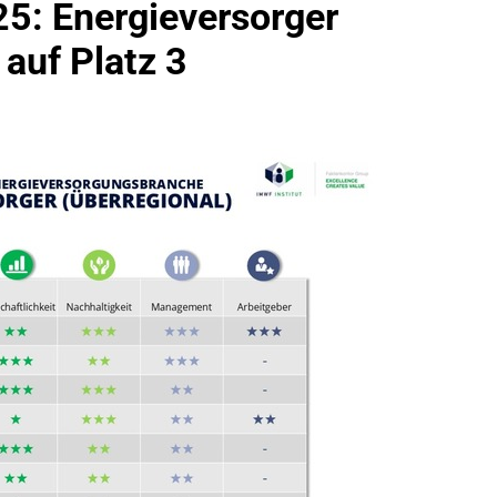
5: Energieversorger
idirektion München: Bundespolizei Kontrolliert Grenzübersch
auf Platz 3
irektion München: Schneller Festgenommen Als Die Reise Nac
n Ungarn Mit Auslieferungshaftbefehl Fest
eidirektion München: Ausgesetzte Katze Am Bahnhof Bamber
kt Auf: Schrotthändler Erschleicht Rund 45.000 Euro Sozialleis
ühren Zu Rechtskräftiger Verurteilung Wegen Betrugs
rektion München: Europaweit Gesuchtes Mitglied Einer Krimine
ollstreckt Europäischen Auslieferungshaftbefehl
eidirektion München: Update Zu Den Einsatzmaßnahmen Der B
irektion München: Beinahekollision An Bahnübergang In Aubin
ingriffs In Den Bahnverkehr