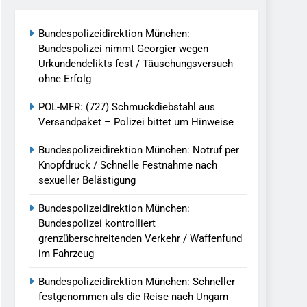
reitenden Verkehr / Waffenfund Im
Bundespolizeidirektion München:
Bundespolizei nimmt Georgier wegen
h Ungarn Beendet / Bundespolizei Nimmt
Urkundendelikts fest / Täuschungsversuch
ohne Erfolg
g Aufgefunden – Tierheim Übernimmt
POL-MFR: (727) Schmuckdiebstahl aus
Versandpaket – Polizei bittet um Hinweise
tungen Ermittlungen Der Finanzkontrolle
Bundespolizeidirektion München: Notruf per
Knopfdruck / Schnelle Festnahme nach
sexueller Belästigung
llen Vereinigung Geht Ins Netz –
Bundespolizeidirektion München:
Bundespolizei kontrolliert
grenzüberschreitenden Verkehr / Waffenfund
undespolizei In Saarbrücken
im Fahrzeug
g / Bundespolizei Ermittelt Wegen
Bundespolizeidirektion München: Schneller
festgenommen als die Reise nach Ungarn