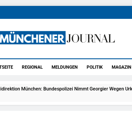
ener Journal
ünchen
TSEITE
REGIONAL
MELDUNGEN
POLITIK
MAGAZIN
idirektion München: Bundespolizei Nimmt Georgier Wegen Urk
27) Schmuckdiebstahl Aus Versandpaket – Polizei Bittet Um 
eidirektion München: Notruf Per Knopfdruck / Schnelle Festn