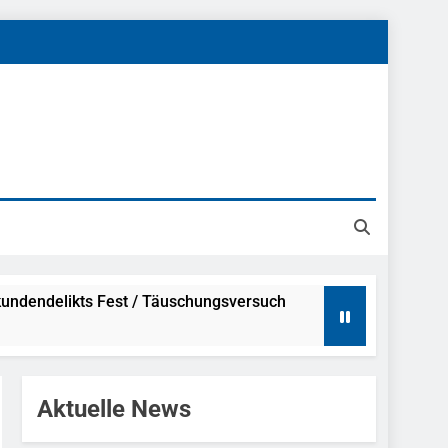
undendelikts Fest / Täuschungsversuch
Hinweise
Aktuelle News
ahme Nach Sexueller Belästigung