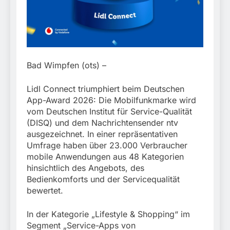
Rettung in
Tiefgaragenzufahrt
31. Juli 2026
Bad Wimpfen (ots) –
Lidl Connect triumphiert beim Deutschen
App-Award 2026: Die Mobilfunkmarke wird
vom Deutschen Institut für Service-Qualität
(DISQ) und dem Nachrichtensender ntv
ausgezeichnet. In einer repräsentativen
Umfrage haben über 23.000 Verbraucher
mobile Anwendungen aus 48 Kategorien
hinsichtlich des Angebots, des
Bedienkomforts und der Servicequalität
bewertet.
In der Kategorie „Lifestyle & Shopping“ im
Segment „Service-Apps von