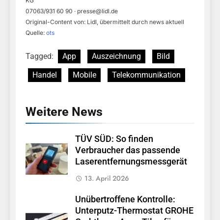
KG
07063/931 60 90 ·
presse@lidl.de
Original-Content von: Lidl, übermittelt durch news aktuell
Quelle:
ots
Tagged:
App
Auszeichnung
Bild
Handel
Mobile
Telekommunikation
Weitere News
TÜV SÜD: So finden
Verbraucher das passende
Laserentfernungsmessgerät
13. April 2026
Unübertroffene Kontrolle:
Unterputz-Thermostat GROHE