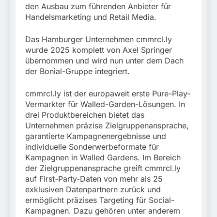
München: Mit dem
führt zur Sicherstellung
den Ausbau zum führenden Anbieter für
Kraftfahrzeug über die
3. August 2026
unversteuerter Zigaretten
Handelsmarketing und Retail Media.
Grenze
und Einleitung eines
eingereist/Bundespolizei
Steuerstrafverfahrens
stellt Auto sicher
Das Hamburger Unternehmen cmmrcl.ly
wurde 2025 komplett von Axel Springer
übernommen und wird nun unter dem Dach
der Bonial-Gruppe integriert.
cmmrcl.ly ist der europaweit erste Pure-Play-
Vermarkter für Walled-Garden-Lösungen. In
drei Produktbereichen bietet das
Unternehmen präzise Zielgruppenansprache,
garantierte Kampagnenergebnisse und
individuelle Sonderwerbeformate für
Kampagnen in Walled Gardens. Im Bereich
der Zielgruppenansprache greift cmmrcl.ly
auf First-Party-Daten von mehr als 25
exklusiven Datenpartnern zurück und
ermöglicht präzises Targeting für Social-
Kampagnen. Dazu gehören unter anderem