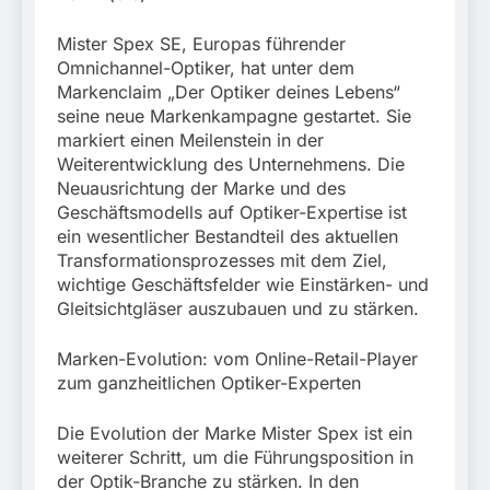
München:
Beinahekollision an
5. August 2026
Mister Spex SE, Europas führender
Bahnübergang in Aubing
/ Bundespolizei ermittelt
Omnichannel-Optiker, hat unter dem
wegen gefährlichen
Markenclaim „Der Optiker deines Lebens“
Eingriffs in den
seine neue Markenkampagne gestartet. Sie
Bahnverkehr
markiert einen Meilenstein in der
Weiterentwicklung des Unternehmens. Die
Neuausrichtung der Marke und des
Geschäftsmodells auf Optiker-Expertise ist
ein wesentlicher Bestandteil des aktuellen
Transformationsprozesses mit dem Ziel,
wichtige Geschäftsfelder wie Einstärken- und
Gleitsichtgläser auszubauen und zu stärken.
Marken-Evolution: vom Online-Retail-Player
zum ganzheitlichen Optiker-Experten
Die Evolution der Marke Mister Spex ist ein
weiterer Schritt, um die Führungsposition in
der Optik-Branche zu stärken. In den