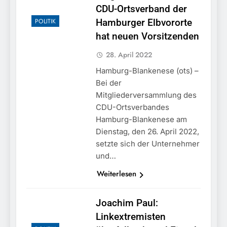
München:
CDU-Ortsverband der
Beinahekollision an
5. August 2026
Bahnübergang in Aubing
POLITIK
Hamburger Elbvororte
/ Bundespolizei ermittelt
hat neuen Vorsitzenden
wegen gefährlichen
Eingriffs in den
28. April 2022
Bahnverkehr
Hamburg-Blankenese (ots) –
Bei der
Mitgliederversammlung des
CDU-Ortsverbandes
Hamburg-Blankenese am
Dienstag, den 26. April 2022,
setzte sich der Unternehmer
und…
Weiterlesen
Joachim Paul:
Linkextremisten