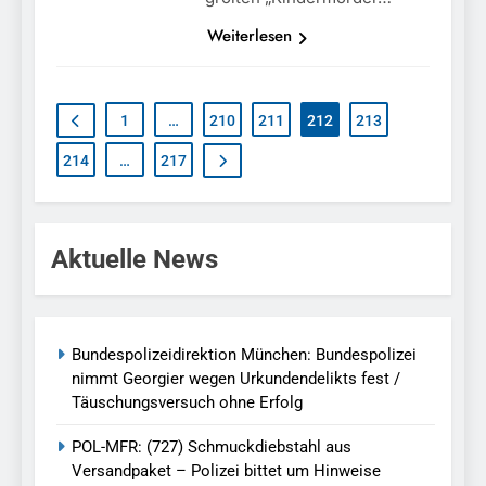
Weiterlesen
1
…
210
211
212
213
214
…
217
Aktuelle News
Bundespolizeidirektion München: Bundespolizei
nimmt Georgier wegen Urkundendelikts fest /
Täuschungsversuch ohne Erfolg
POL-MFR: (727) Schmuckdiebstahl aus
Versandpaket – Polizei bittet um Hinweise