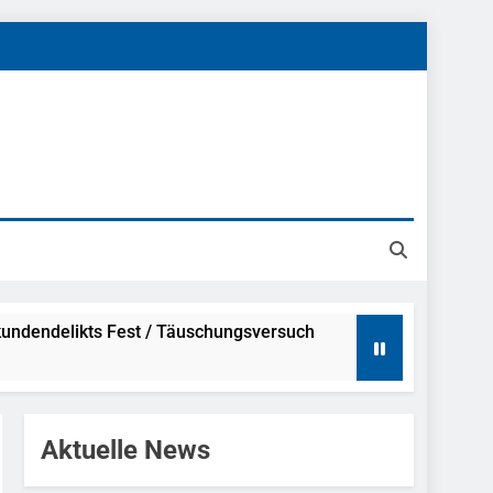
undendelikts Fest / Täuschungsversuch
Hinweise
Aktuelle News
ahme Nach Sexueller Belästigung