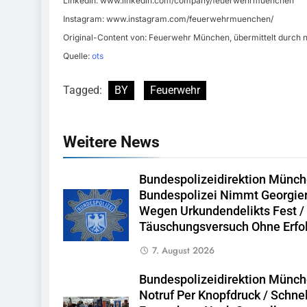
LinkedIn: www.linkedin.com/company/feuerwehrmuenchen
Instagram: www.instagram.com/feuerwehrmuenchen/
Original-Content von: Feuerwehr München, übermittelt durch n
Quelle:
ots
Tagged:
BY
Feuerwehr
Weitere News
Bundespolizeidirektion Münch
Bundespolizei Nimmt Georgie
Wegen Urkundendelikts Fest /
Täuschungsversuch Ohne Erfo
7. August 2026
Bundespolizeidirektion Münch
Notruf Per Knopfdruck / Schne