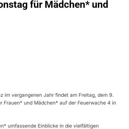
onstag für Mädchen* und
idirektion München: Bundespolizei Kontrolliert Grenzübersch
irektion München: Schneller Festgenommen Als Die Reise Nac
n Ungarn Mit Auslieferungshaftbefehl Fest
eidirektion München: Ausgesetzte Katze Am Bahnhof Bamber
kt Auf: Schrotthändler Erschleicht Rund 45.000 Euro Sozialleis
ühren Zu Rechtskräftiger Verurteilung Wegen Betrugs
rektion München: Europaweit Gesuchtes Mitglied Einer Krimine
ollstreckt Europäischen Auslieferungshaftbefehl
z im vergangenen Jahr findet am Freitag, dem 9.
eidirektion München: Update Zu Den Einsatzmaßnahmen Der B
für Frauen* und Mädchen* auf der Feuerwache 4 in
irektion München: Beinahekollision An Bahnübergang In Aubin
ingriffs In Den Bahnverkehr
n* umfassende Einblicke in die vielfältigen