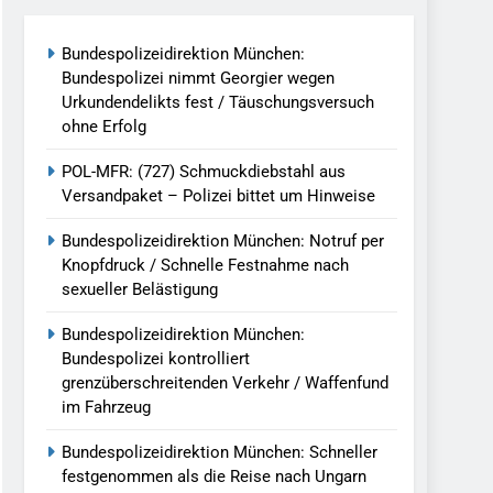
reitenden Verkehr / Waffenfund Im
Bundespolizeidirektion München:
Bundespolizei nimmt Georgier wegen
h Ungarn Beendet / Bundespolizei Nimmt
Urkundendelikts fest / Täuschungsversuch
ohne Erfolg
g Aufgefunden – Tierheim Übernimmt
POL-MFR: (727) Schmuckdiebstahl aus
Versandpaket – Polizei bittet um Hinweise
tungen Ermittlungen Der Finanzkontrolle
Bundespolizeidirektion München: Notruf per
Knopfdruck / Schnelle Festnahme nach
sexueller Belästigung
llen Vereinigung Geht Ins Netz –
Bundespolizeidirektion München:
Bundespolizei kontrolliert
grenzüberschreitenden Verkehr / Waffenfund
undespolizei In Saarbrücken
im Fahrzeug
g / Bundespolizei Ermittelt Wegen
Bundespolizeidirektion München: Schneller
festgenommen als die Reise nach Ungarn