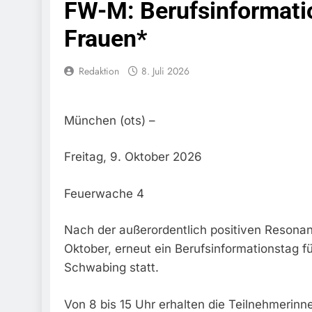
FW-M: Berufsinformati
Bundespolize
Fahrzeug
Frauen*
7. August 2026
Bundespolizeid
Redaktion
8. Juli 2026
Einen Gesuchte
6. August 2026
Bundespoliz
Fundtier
München (ots) –
6. August 2026
HZA-R: Zoll Dec
Freitag, 9. Oktober 2026
Schwarzarbeit F
6. August 2026
Feuerwache 4
Bundespolizeidi
Bundespolizei V
6. August 2026
Nach der außerordentlich positiven Resonan
Bundespoliz
Oktober, erneut ein Berufsinformationstag 
5. August 2026
Schwabing statt.
Bundespolizeid
Gefährlichen E
Von 8 bis 15 Uhr erhalten die Teilnehmerinne
5. August 2026