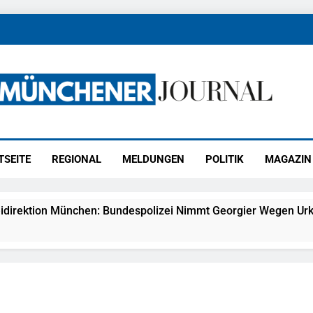
ener Journal
ünchen
TSEITE
REGIONAL
MELDUNGEN
POLITIK
MAGAZIN
idirektion München: Bundespolizei Nimmt Georgier Wegen Urk
27) Schmuckdiebstahl Aus Versandpaket – Polizei Bittet Um 
eidirektion München: Notruf Per Knopfdruck / Schnelle Festn