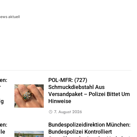
ews aktuell
en:
POL-MFR: (727)
r
Schmuckdiebstahl Aus
Versandpaket – Polizei Bittet Um
lg
Hinweise
7. August 2026
en:
Bundespolizeidirektion München:
lle
Bundespolizei Kontrolliert