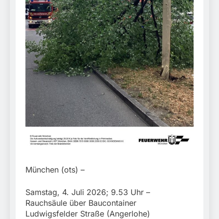
München:
Beinahekollision an
5. August 2026
Bahnübergang in Aubing
/ Bundespolizei ermittelt
wegen gefährlichen
Eingriffs in den
Bahnverkehr
München (ots) –
Samstag, 4. Juli 2026; 9.53 Uhr –
Rauchsäule über Baucontainer
Ludwigsfelder Straße (Angerlohe)