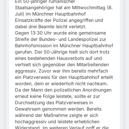
München:
Ein 50-jähriger rumänischer
Beinahekollision an
Staatsangehöriger hat am Mittwochmittag (8.
5. August 2026
Bahnübergang in Aubing
Juli) im Münchner Hauptbahnhof
/ Bundespolizei ermittelt
Einsatzkräfte der Polizei angegriffen und
wegen gefährlichen
dabei drei Beamte leicht verletzt.
Eingriffs in den
Gegen 13:30 Uhr wurde eine gemeinsame
Bahnverkehr
Streife der Bundes- und Landespolizei zur
Bahnhofsmission im Münchner Hauptbahnhof
gerufen. Der 50-Jährige hielt sich dort trotz
eines bestehenden Hausverbots auf und
verhielt sich gegenüber den Mitarbeitenden
aggressiv. Zuvor war ihm bereits mehrfach
ein Platzverweis für den Hauptbahnhof erteilt
worden, dem er wiederholt nicht nachkam.
Da der Mann den polizeilichen Anordnungen
erneut keine Folge leistete, sollte er zur
Durchsetzung des Platzverweises in
Gewahrsam genommen werden. Bereits
während der Maßnahme zeigte er sich
hochaggressiv und leistete erheblichen
Widerstand. Im weiteren Verlauf griff er die