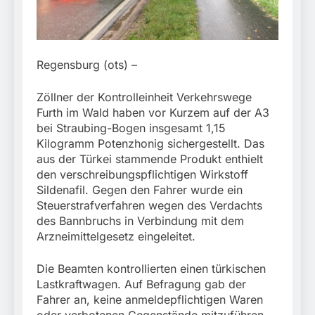
München:
Beinahekollision an
5. August 2026
Bahnübergang in Aubing
/ Bundespolizei ermittelt
wegen gefährlichen
Regensburg (ots) –
Eingriffs in den
Bahnverkehr
Zöllner der Kontrolleinheit Verkehrswege
Furth im Wald haben vor Kurzem auf der A3
bei Straubing-Bogen insgesamt 1,15
Kilogramm Potenzhonig sichergestellt. Das
aus der Türkei stammende Produkt enthielt
den verschreibungspflichtigen Wirkstoff
Sildenafil. Gegen den Fahrer wurde ein
Steuerstrafverfahren wegen des Verdachts
des Bannbruchs in Verbindung mit dem
Arzneimittelgesetz eingeleitet.
Die Beamten kontrollierten einen türkischen
Lastkraftwagen. Auf Befragung gab der
Fahrer an, keine anmeldepflichtigen Waren