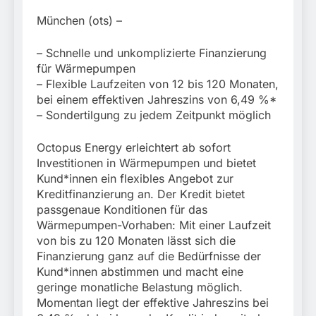
München:
Beinahekollision an
5. August 2026
München (ots) –
Bahnübergang in Aubing
/ Bundespolizei ermittelt
– Schnelle und unkomplizierte Finanzierung
wegen gefährlichen
für Wärmepumpen
Eingriffs in den
Bahnverkehr
– Flexible Laufzeiten von 12 bis 120 Monaten,
bei einem effektiven Jahreszins von 6,49 %*
– Sondertilgung zu jedem Zeitpunkt möglich
Octopus Energy erleichtert ab sofort
Investitionen in Wärmepumpen und bietet
Kund*innen ein flexibles Angebot zur
Kreditfinanzierung an. Der Kredit bietet
passgenaue Konditionen für das
Wärmepumpen-Vorhaben: Mit einer Laufzeit
von bis zu 120 Monaten lässt sich die
Finanzierung ganz auf die Bedürfnisse der
Kund*innen abstimmen und macht eine
geringe monatliche Belastung möglich.
Momentan liegt der effektive Jahreszins bei