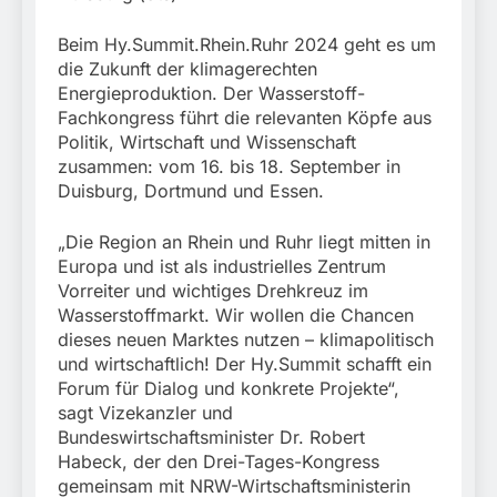
München: Mit dem
führt zur Sicherstellung
Kraftfahrzeug über die
3. August 2026
unversteuerter Zigaretten
Beim Hy.Summit.Rhein.Ruhr 2024 geht es um
Grenze
und Einleitung eines
eingereist/Bundespolizei
die Zukunft der klimagerechten
Steuerstrafverfahrens
stellt Auto sicher
Energieproduktion. Der Wasserstoff-
Fachkongress führt die relevanten Köpfe aus
Politik, Wirtschaft und Wissenschaft
zusammen: vom 16. bis 18. September in
Duisburg, Dortmund und Essen.
„Die Region an Rhein und Ruhr liegt mitten in
Europa und ist als industrielles Zentrum
Vorreiter und wichtiges Drehkreuz im
Wasserstoffmarkt. Wir wollen die Chancen
dieses neuen Marktes nutzen – klimapolitisch
und wirtschaftlich! Der Hy.Summit schafft ein
Forum für Dialog und konkrete Projekte“,
sagt Vizekanzler und
Bundeswirtschaftsminister Dr. Robert
Habeck, der den Drei-Tages-Kongress
gemeinsam mit NRW-Wirtschaftsministerin