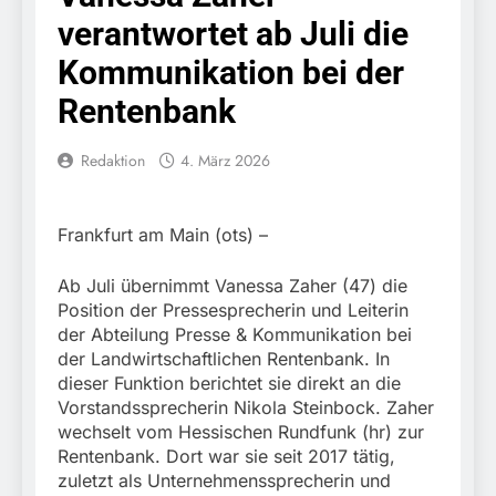
Knopfdruck / Schnelle
7. August 2026
verantwortet ab Juli die
Festnahme nach
Bundespolizeidirektion
sexueller Belästigung
München: Bundespolizei
Kommunikation bei der
kontrolliert
7. August 2026
grenzüberschreitenden
Rentenbank
Bundespolizeidirektion
Verkehr / Waffenfund im
München: Schneller
Fahrzeug
festgenommen als die
Redaktion
4. März 2026
6. August 2026
Reise nach Ungarn
Bundespolizeidirektion
beendet / Bundespolizei
München: Ausgesetzte
nimmt einen gesuchten
Katze am Bahnhof
6. August 2026
Frankfurt am Main (ots) –
Ungarn mit
Bamberg aufgefunden –
HZA-R: Zoll deckt auf:
Auslieferungshaftbefehl
Tierheim übernimmt
Schrotthändler
fest
Ab Juli übernimmt Vanessa Zaher (47) die
Fundtier
erschleicht rund 45.000
6. August 2026
Position der Pressesprecherin und Leiterin
Euro Sozialleistungen
Bundespolizeidirektion
der Abteilung Presse & Kommunikation bei
Ermittlungen der
München: Europaweit
der Landwirtschaftlichen Rentenbank. In
Finanzkontrolle
gesuchtes Mitglied einer
6. August 2026
dieser Funktion berichtet sie direkt an die
Schwarzarbeit führen zu
kriminellen Vereinigung
Bundespolizeidirektion
rechtskräftiger
Vorstandssprecherin Nikola Steinbock. Zaher
geht ins Netz –
München: Update zu den
Verurteilung wegen
wechselt vom Hessischen Rundfunk (hr) zur
Bundespolizei vollstreckt
Einsatzmaßnahmen der
Betrugs
5. August 2026
Rentenbank. Dort war sie seit 2017 tätig,
europäischen
Bundespolizei in
Bundespolizeidirektion
Auslieferungshaftbefehl
zuletzt als Unternehmenssprecherin und
Saarbrücken