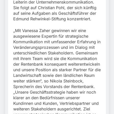
München:
Leiterin der Unternehmenskommunikation.
Beinahekollision an
5. August 2026
Sie folgt auf Christian Pohl, der sich künftig
Bahnübergang in Aubing
auf seine Aufgaben als Geschäftsführer der
/ Bundespolizei ermittelt
Edmund Rehwinkel-Stiftung konzentriert.
wegen gefährlichen
Eingriffs in den
Bahnverkehr
„Mit Vanessa Zaher gewinnen wir eine
ausgewiesene Expertin für strategische
Kommunikation mit umfassender Erfahrung in
Veränderungsprozessen und im Dialog mit
unterschiedlichen Stakeholdern. Gemeinsam
mit ihrem Team wird sie die Kommunikation
der Rentenbank konsequent weiterentwickeln
und unsere Position als starker Partner für die
Landwirtschaft sowie den ländlichen Raum
weiter stärken“, so Nikola Steinbock,
Sprecherin des Vorstands der Rentenbank.
„Unsere Geschäftsstrategie haben wir noch
klarer an den Bedürfnissen unserer
Kundinnen und Kunden, Vertriebspartner und
weiteren Stakeholdern ausgerichtet. Ziel