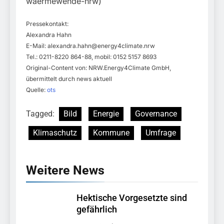
waermewende-nrw)
Pressekontakt:
Alexandra Hahn
E-Mail:
alexandra.hahn@energy4climate.nrw
Tel.: 0211-8220 864-88, mobil: 0152 5157 8693
Original-Content von: NRW.Energy4Climate GmbH,
übermittelt durch news aktuell
Quelle:
ots
Tagged:
Bild
Energie
Governance
Klimaschutz
Kommune
Umfrage
Weitere News
Hektische Vorgesetzte sind
gefährlich