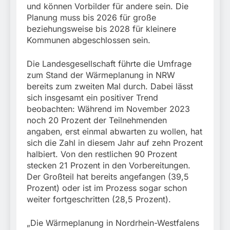
München:
und können Vorbilder für andere sein. Die
Beinahekollision an
5. August 2026
Planung muss bis 2026 für große
Bahnübergang in Aubing
beziehungsweise bis 2028 für kleinere
/ Bundespolizei ermittelt
Kommunen abgeschlossen sein.
wegen gefährlichen
Eingriffs in den
Bahnverkehr
Die Landesgesellschaft führte die Umfrage
zum Stand der Wärmeplanung in NRW
bereits zum zweiten Mal durch. Dabei lässt
sich insgesamt ein positiver Trend
beobachten: Während im November 2023
noch 20 Prozent der Teilnehmenden
angaben, erst einmal abwarten zu wollen, hat
sich die Zahl in diesem Jahr auf zehn Prozent
halbiert. Von den restlichen 90 Prozent
stecken 21 Prozent in den Vorbereitungen.
Der Großteil hat bereits angefangen (39,5
Prozent) oder ist im Prozess sogar schon
weiter fortgeschritten (28,5 Prozent).
„Die Wärmeplanung in Nordrhein-Westfalens