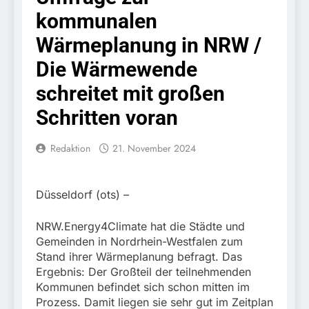
Knopfdruck / Schnelle
7. August 2026
kommunalen
Festnahme nach
Bundespolizeidirektion
sexueller Belästigung
München: Bundespolizei
Wärmeplanung in NRW /
kontrolliert
7. August 2026
grenzüberschreitenden
Die Wärmewende
Bundespolizeidirektion
Verkehr / Waffenfund im
München: Schneller
schreitet mit großen
Fahrzeug
festgenommen als die
6. August 2026
Reise nach Ungarn
Schritten voran
Bundespolizeidirektion
beendet / Bundespolizei
München: Ausgesetzte
nimmt einen gesuchten
Katze am Bahnhof
6. August 2026
Redaktion
21. November 2024
Ungarn mit
Bamberg aufgefunden –
HZA-R: Zoll deckt auf:
Auslieferungshaftbefehl
Tierheim übernimmt
Schrotthändler
fest
Fundtier
erschleicht rund 45.000
6. August 2026
Düsseldorf (ots) –
Euro Sozialleistungen
Bundespolizeidirektion
Ermittlungen der
München: Europaweit
NRW.Energy4Climate hat die Städte und
Finanzkontrolle
gesuchtes Mitglied einer
6. August 2026
Schwarzarbeit führen zu
Gemeinden in Nordrhein-Westfalen zum
kriminellen Vereinigung
Bundespolizeidirektion
rechtskräftiger
Stand ihrer Wärmeplanung befragt. Das
geht ins Netz –
München: Update zu den
Verurteilung wegen
Ergebnis: Der Großteil der teilnehmenden
Bundespolizei vollstreckt
Einsatzmaßnahmen der
Betrugs
5. August 2026
europäischen
Kommunen befindet sich schon mitten im
Bundespolizei in
Bundespolizeidirektion
Auslieferungshaftbefehl
Prozess. Damit liegen sie sehr gut im Zeitplan
Saarbrücken