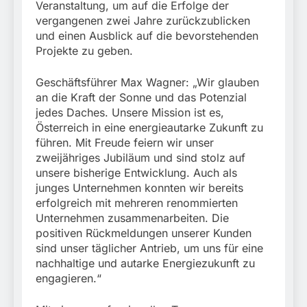
München:
Veranstaltung, um auf die Erfolge der
Beinahekollision an
5. August 2026
vergangenen zwei Jahre zurückzublicken
Bahnübergang in Aubing
und einen Ausblick auf die bevorstehenden
/ Bundespolizei ermittelt
Projekte zu geben.
wegen gefährlichen
Eingriffs in den
Bahnverkehr
Geschäftsführer Max Wagner: „Wir glauben
an die Kraft der Sonne und das Potenzial
jedes Daches. Unsere Mission ist es,
Österreich in eine energieautarke Zukunft zu
führen. Mit Freude feiern wir unser
zweijähriges Jubiläum und sind stolz auf
unsere bisherige Entwicklung. Auch als
junges Unternehmen konnten wir bereits
erfolgreich mit mehreren renommierten
Unternehmen zusammenarbeiten. Die
positiven Rückmeldungen unserer Kunden
sind unser täglicher Antrieb, um uns für eine
nachhaltige und autarke Energiezukunft zu
engagieren.“