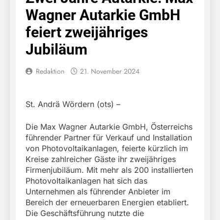
Knopfdruck / Schnelle
7. August 2026
Wagner Autarkie GmbH
Festnahme nach
Bundespolizeidirektion
sexueller Belästigung
München: Bundespolizei
feiert zweijähriges
kontrolliert
7. August 2026
grenzüberschreitenden
Jubiläum
Bundespolizeidirektion
Verkehr / Waffenfund im
München: Schneller
Fahrzeug
festgenommen als die
Redaktion
21. November 2024
6. August 2026
Reise nach Ungarn
Bundespolizeidirektion
beendet / Bundespolizei
München: Ausgesetzte
nimmt einen gesuchten
Katze am Bahnhof
6. August 2026
St. Andrä Wördern (ots) –
Ungarn mit
Bamberg aufgefunden –
HZA-R: Zoll deckt auf:
Auslieferungshaftbefehl
Tierheim übernimmt
Schrotthändler
fest
Die Max Wagner Autarkie GmbH, Österreichs
Fundtier
erschleicht rund 45.000
6. August 2026
führender Partner für Verkauf und Installation
Euro Sozialleistungen
Bundespolizeidirektion
von Photovoltaikanlagen, feierte kürzlich im
Ermittlungen der
München: Europaweit
Kreise zahlreicher Gäste ihr zweijähriges
Finanzkontrolle
gesuchtes Mitglied einer
6. August 2026
Firmenjubiläum. Mit mehr als 200 installierten
Schwarzarbeit führen zu
kriminellen Vereinigung
Bundespolizeidirektion
rechtskräftiger
Photovoltaikanlagen hat sich das
geht ins Netz –
München: Update zu den
Verurteilung wegen
Unternehmen als führender Anbieter im
Bundespolizei vollstreckt
Einsatzmaßnahmen der
Betrugs
5. August 2026
Bereich der erneuerbaren Energien etabliert.
europäischen
Bundespolizei in
Bundespolizeidirektion
Auslieferungshaftbefehl
Die Geschäftsführung nutzte die
Saarbrücken