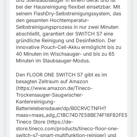
und Stielstaubsauger in einem Gerät und ist
bei der Hausreinigung flexibel einsetzbar. Mit
seinem FlashDry-Selbstreinigungssystem, das
den gesamten Hochtemperatur-
Selbstreinigungsprozess in nur zwei Minuten
abschließt, garantiert der SWITCH S7 eine
gründliche Reinigung und Desinfektion. Der
innovative Pouch-Cell-Akku ermöglicht bis zu
40 Minuten im Wischsauger- und bis zu 65
Minuten im Staubsauger-Modus.
Den FLOOR ONE SWITCH S7 gibt es im
besagten Zeitraum auf Amazon
(https://www.amazon.de/Tineco-
Trockensauger-Saugwischer-
Kantenreinigung-
Batterielebensdauer/dp/B0CRVCTNFH?
maas=maas_adg_C1BC74D7E58BE74F16F82FE5C489
Tineco Store (https://de-
store.tineco.com/products/tineco-floor-one-
switch-s7-smart-multifunktion-reiniger) und