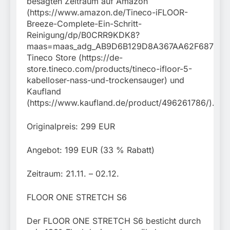
besagten Zeitraum auf Amazon
(https://www.amazon.de/Tineco-iFLOOR-
Breeze-Complete-Ein-Schritt-
Reinigung/dp/B0CRR9KDK8?
maas=maas_adg_AB9D6B129D8A367AA62F68712AAD
Tineco Store (https://de-
store.tineco.com/products/tineco-ifloor-5-
kabelloser-nass-und-trockensauger) und
Kaufland
(https://www.kaufland.de/product/496261786/).
Originalpreis: 299 EUR
Angebot: 199 EUR (33 % Rabatt)
Zeitraum: 21.11. – 02.12.
FLOOR ONE STRETCH S6
Der FLOOR ONE STRETCH S6 besticht durch