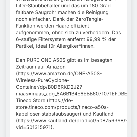
Liter-Staubbehälter und das um 180 Grad
faltbare Saugrohr machen die Reinigung
noch einfacher. Dank der ZeroTangle-
Funktion werden Haare effizient
aufgenommen, ohne sich zu verheddern. Das
6-stufige Filtersystem entfernt 99,99 % der
Partikel, ideal für Allergiker*innen.
Den PURE ONE A50S gibt es im besagten
Zeitraum auf Amazon
(https://www.amazon.de/ONE-A50S-
Wireless-PureCyclone-
Container/dp/B0D6RKD2JZ?
maas=maas_adg_8A6B1B4E6EBB6071071EFDBEC28A
Tineco Store (https://de-
store.tineco.com/products/tineco-a50s-
kabelloser-stabstaubsauger) und Kaufland
(https://www.kaufland.de/product/508756368/?
vid=501315971).