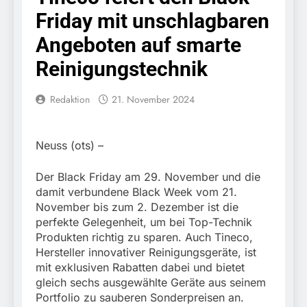
Knopfdruck / Schnelle
7. August 2026
Friday mit unschlagbaren
Festnahme nach
Bundespolizeidirektion
sexueller Belästigung
München: Bundespolizei
Angeboten auf smarte
kontrolliert
7. August 2026
grenzüberschreitenden
Reinigungstechnik
Bundespolizeidirektion
Verkehr / Waffenfund im
München: Schneller
Fahrzeug
festgenommen als die
Redaktion
21. November 2024
6. August 2026
Reise nach Ungarn
Bundespolizeidirektion
beendet / Bundespolizei
München: Ausgesetzte
nimmt einen gesuchten
Katze am Bahnhof
6. August 2026
Neuss (ots) –
Ungarn mit
Bamberg aufgefunden –
HZA-R: Zoll deckt auf:
Auslieferungshaftbefehl
Tierheim übernimmt
Schrotthändler
fest
Der Black Friday am 29. November und die
Fundtier
erschleicht rund 45.000
6. August 2026
damit verbundene Black Week vom 21.
Euro Sozialleistungen
Bundespolizeidirektion
November bis zum 2. Dezember ist die
Ermittlungen der
München: Europaweit
perfekte Gelegenheit, um bei Top-Technik
Finanzkontrolle
gesuchtes Mitglied einer
6. August 2026
Produkten richtig zu sparen. Auch Tineco,
Schwarzarbeit führen zu
kriminellen Vereinigung
Bundespolizeidirektion
rechtskräftiger
Hersteller innovativer Reinigungsgeräte, ist
geht ins Netz –
München: Update zu den
Verurteilung wegen
mit exklusiven Rabatten dabei und bietet
Bundespolizei vollstreckt
Einsatzmaßnahmen der
Betrugs
5. August 2026
gleich sechs ausgewählte Geräte aus seinem
europäischen
Bundespolizei in
Bundespolizeidirektion
Auslieferungshaftbefehl
Portfolio zu sauberen Sonderpreisen an.
Saarbrücken