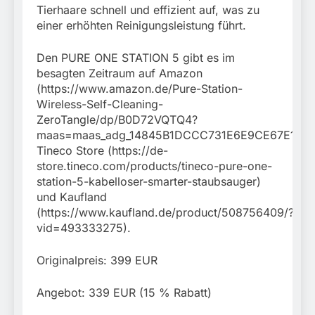
Tierhaare schnell und effizient auf, was zu
einer erhöhten Reinigungsleistung führt.
Den PURE ONE STATION 5 gibt es im
besagten Zeitraum auf Amazon
(https://www.amazon.de/Pure-Station-
Wireless-Self-Cleaning-
ZeroTangle/dp/B0D72VQTQ4?
maas=maas_adg_14845B1DCCC731E6E9CE67E1B723
Tineco Store (https://de-
store.tineco.com/products/tineco-pure-one-
station-5-kabelloser-smarter-staubsauger)
und Kaufland
(https://www.kaufland.de/product/508756409/?
vid=493333275).
Originalpreis: 399 EUR
Angebot: 339 EUR (15 % Rabatt)