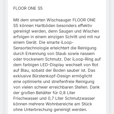
München:
Beinahekollision an
5. August 2026
FLOOR ONE S5
Bahnübergang in Aubing
/ Bundespolizei ermittelt
Mit dem smarten Wischsauger FLOOR ONE
wegen gefährlichen
Eingriffs in den
S5 können Hartböden besonders effektiv
Bahnverkehr
gereinigt werden, denn Saugen und Wischen
erfolgen in einem einzigen Schritt und mit nur
einem Gerät. Die smarte iLoop-
Sensortechnologie erleichtert die Reinigung
durch Erkennung von Staub sowie nassem
oder trockenem Schmutz. Der iLoop-Ring auf
dem farbigen LED-Display wechselt von Rot
auf Blau, sobald der Boden sauber ist. Das
exklusive Bürstenkopf-Design ermöglicht
eine optimierte und streifenfreie Reinigung
von vielen schwer erreichbaren Stellen. Dank
der großen Behälter für 0,8 Liter
Frischwasser und 0,7 Liter Schmutzwasser
können mehrere Wohnbereiche am Stück
ohne Unterbrechung gereinigt werden.