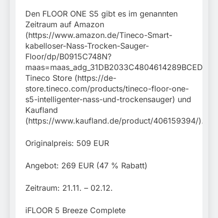
Den FLOOR ONE S5 gibt es im genannten
Zeitraum auf Amazon
(https://www.amazon.de/Tineco-Smart-
kabelloser-Nass-Trocken-Sauger-
Floor/dp/B0915C748N?
maas=maas_adg_31DB2033C4804614289BCED65897
Tineco Store (https://de-
store.tineco.com/products/tineco-floor-one-
s5-intelligenter-nass-und-trockensauger) und
Kaufland
(https://www.kaufland.de/product/406159394/).
Originalpreis: 509 EUR
Angebot: 269 EUR (47 % Rabatt)
Zeitraum: 21.11. – 02.12.
iFLOOR 5 Breeze Complete