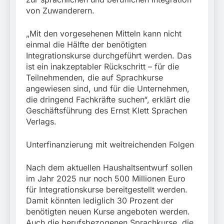
München: Mit dem
führt zur Sicherstellung
von Zuwanderern.
Kraftfahrzeug über die
3. August 2026
unversteuerter Zigaretten
Grenze
und Einleitung eines
eingereist/Bundespolizei
„Mit den vorgesehenen Mitteln kann nicht
Steuerstrafverfahrens
stellt Auto sicher
einmal die Hälfte der benötigten
Integrationskurse durchgeführt werden. Das
ist ein inakzeptabler Rückschritt – für die
Teilnehmenden, die auf Sprachkurse
angewiesen sind, und für die Unternehmen,
die dringend Fachkräfte suchen“, erklärt die
Geschäftsführung des Ernst Klett Sprachen
Verlags.
Unterfinanzierung mit weitreichenden Folgen
Nach dem aktuellen Haushaltsentwurf sollen
im Jahr 2025 nur noch 500 Millionen Euro
für Integrationskurse bereitgestellt werden.
Damit könnten lediglich 30 Prozent der
benötigten neuen Kurse angeboten werden.
Auch die berufsbezogenen Sprachkurse, die