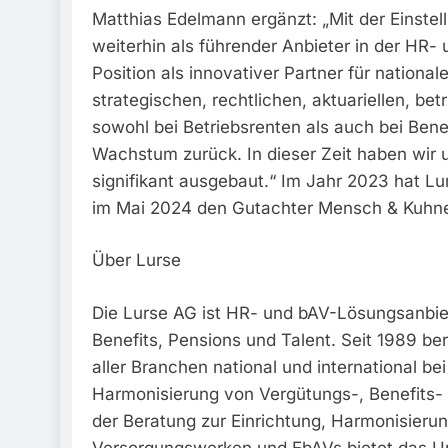
Matthias Edelmann ergänzt: „Mit der Einstel
weiterhin als führender Anbieter in der HR
Position als innovativer Partner für nationa
strategischen, rechtlichen, aktuariellen, be
sowohl bei Betriebsrenten als auch bei Bene
Wachstum zurück. In dieser Zeit haben wir
signifikant ausgebaut.“ Im Jahr 2023 hat 
im Mai 2024 den Gutachter Mensch & Kuhn
Über Lurse
Die Lurse AG ist HR- und bAV-Lösungsanbi
Benefits, Pensions und Talent. Seit 1989 b
aller Branchen national und international b
Harmonisierung von Vergütungs-, Benefit
der Beratung zur Einrichtung, Harmonisieru
Versorgungswerken und EbAVs bietet das Un