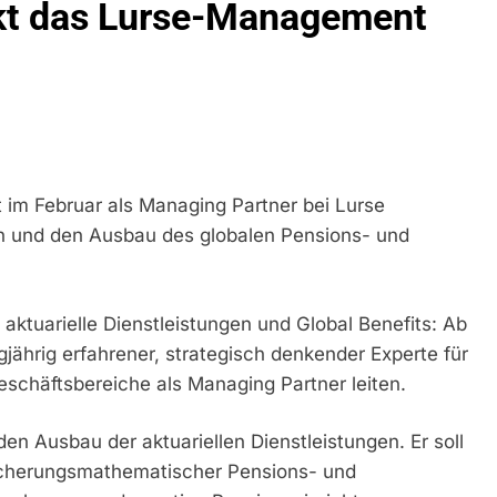
kt das Lurse-Management
idirektion München: Bundespolizei Kontrolliert Grenzübersch
irektion München: Schneller Festgenommen Als Die Reise Nac
n Ungarn Mit Auslieferungshaftbefehl Fest
eidirektion München: Ausgesetzte Katze Am Bahnhof Bamber
im Februar als Managing Partner bei Lurse
gen und den Ausbau des globalen Pensions- und
kt Auf: Schrotthändler Erschleicht Rund 45.000 Euro Sozialleis
ühren Zu Rechtskräftiger Verurteilung Wegen Betrugs
rektion München: Europaweit Gesuchtes Mitglied Einer Krimine
ktuarielle Dienstleistungen und Global Benefits: Ab
ollstreckt Europäischen Auslieferungshaftbefehl
gjährig erfahrener, strategisch denkender Experte für
eschäftsbereiche als Managing Partner leiten.
eidirektion München: Update Zu Den Einsatzmaßnahmen Der B
n Ausbau der aktuariellen Dienstleistungen. Er soll
irektion München: Beinahekollision An Bahnübergang In Aubin
ingriffs In Den Bahnverkehr
sicherungsmathematischer Pensions- und