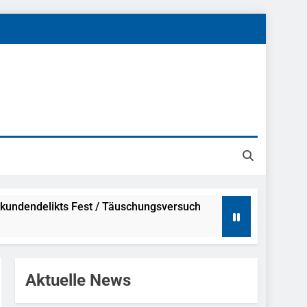
kundendelikts Fest / Täuschungsversuch
Hinweise
Aktuelle News
ahme Nach Sexueller Belästigung