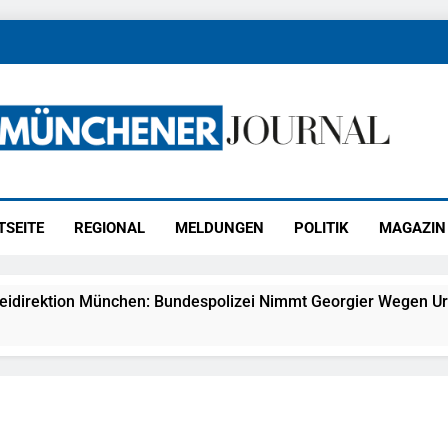
ener Journal
ünchen
TSEITE
REGIONAL
MELDUNGEN
POLITIK
MAGAZIN
eidirektion München: Bundespolizei Nimmt Georgier Wegen Ur
27) Schmuckdiebstahl Aus Versandpaket – Polizei Bittet Um 
eidirektion München: Notruf Per Knopfdruck / Schnelle Festn