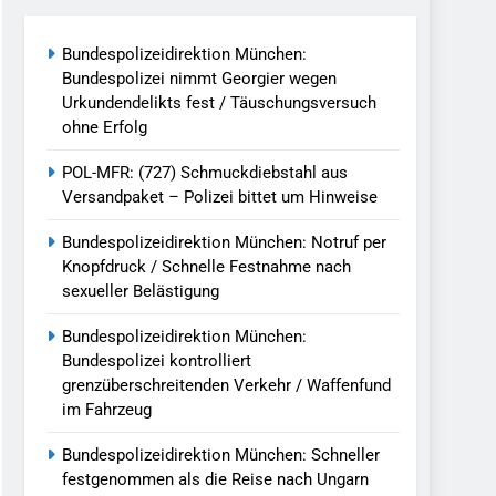
reitenden Verkehr / Waffenfund Im
Bundespolizeidirektion München:
Bundespolizei nimmt Georgier wegen
h Ungarn Beendet / Bundespolizei Nimmt
Urkundendelikts fest / Täuschungsversuch
ohne Erfolg
g Aufgefunden – Tierheim Übernimmt
POL-MFR: (727) Schmuckdiebstahl aus
Versandpaket – Polizei bittet um Hinweise
tungen Ermittlungen Der Finanzkontrolle
Bundespolizeidirektion München: Notruf per
Knopfdruck / Schnelle Festnahme nach
sexueller Belästigung
llen Vereinigung Geht Ins Netz –
Bundespolizeidirektion München:
Bundespolizei kontrolliert
grenzüberschreitenden Verkehr / Waffenfund
undespolizei In Saarbrücken
im Fahrzeug
g / Bundespolizei Ermittelt Wegen
Bundespolizeidirektion München: Schneller
festgenommen als die Reise nach Ungarn