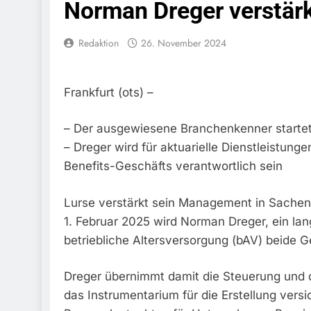
Norman Dreger verstär
Bundespolize
Fahrzeug
Redaktion
26. November 2024
7. August 2026
Bundespolizeid
Einen Gesuchte
6. August 2026
Frankfurt (ots) –
Bundespoliz
Fundtier
– Der ausgewiesene Branchenkenner startet 
6. August 2026
– Dreger wird für aktuarielle Dienstleistun
HZA-R: Zoll Dec
Schwarzarbeit F
Benefits-Geschäfts verantwortlich sein
6. August 2026
Bundespolizeidi
Lurse verstärkt sein Management in Sachen a
Bundespolizei V
1. Februar 2025 wird Norman Dreger, ein lan
6. August 2026
betriebliche Altersversorgung (bAV) beide G
Bundespoliz
5. August 2026
Dreger übernimmt damit die Steuerung und de
Bundespolizeid
Gefährlichen E
das Instrumentarium für die Erstellung ver
5. August 2026