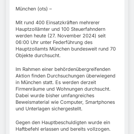
München:
Beinahekollision an
5. August 2026
München (ots) –
Bahnübergang in Aubing
/ Bundespolizei ermittelt
Mit rund 400 Einsatzkräften mehrerer
wegen gefährlichen
Hauptzollämter und 100 Steuerfahndern
Eingriffs in den
Bahnverkehr
werden heute (27. November 2024) seit
06:00 Uhr unter Federführung des
Hauptzollamts München bundesweit rund 70
Objekte durchsucht.
Im Rahmen einer behördenübergreifenden
Aktion finden Durchsuchungen überwiegend
in München statt. Es werden derzeit
Firmenräume und Wohnungen durchsucht.
Dabei wurde bisher umfangreiches
Beweismaterial wie Computer, Smartphones
und Unterlagen sichergestellt.
Gegen den Hauptbeschuldigten wurde ein
Haftbefehl erlassen und bereits vollzogen.