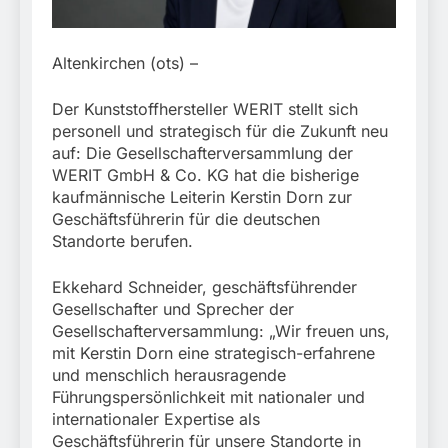
München:
Beinahekollision an
5. August 2026
Bahnübergang in Aubing
/ Bundespolizei ermittelt
Altenkirchen (ots) –
wegen gefährlichen
Eingriffs in den
Der Kunststoffhersteller WERIT stellt sich
Bahnverkehr
personell und strategisch für die Zukunft neu
auf: Die Gesellschafterversammlung der
WERIT GmbH & Co. KG hat die bisherige
kaufmännische Leiterin Kerstin Dorn zur
Geschäftsführerin für die deutschen
Standorte berufen.
Ekkehard Schneider, geschäftsführender
Gesellschafter und Sprecher der
Gesellschafterversammlung: „Wir freuen uns,
mit Kerstin Dorn eine strategisch-erfahrene
und menschlich herausragende
Führungspersönlichkeit mit nationaler und
internationaler Expertise als
Geschäftsführerin für unsere Standorte in