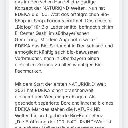
München:
das im deutschen Handel einzigartige
Beinahekollision an
5. August 2026
Konzept der NATURKIND-Welten. Nun hat
Bahnübergang in Aubing
EDEKA die 100. Welt des erfolgreichen Bio-
/ Bundespolizei ermittelt
Shop-in-Shop-Formats eröffnet: Das neueste
wegen gefährlichen
„Biotop“ für Bio-Lebensmittel befindet sich im
Eingriffs in den
E-Center Gashi im südbayerischen
Bahnverkehr
Germering. Mit dem Angebot erweitert
EDEKA das Bio-Sortiment in Deutschland und
ermöglicht künftig auch bio-bewussten
Verbraucher:innen in Oberbayern einen
einfachen Zugang zu allen wichtigen Bio-
Fachmarken.
Mit dem Start der ersten NATURKIND-Welt
2021 hat EDEKA einen branchenweit
einzigartigen Weg eingeschlagen. Als
gesondert separierte Bereiche innerhalb eines
EDEKA-Marktes stehen die NATURKIND-
Welten für profilgebende Bio-Kompetenz.
„Die Eröffnung der 100. NATURKIND-Welt ist