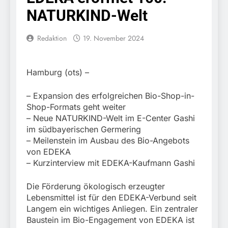
Knopfdruck / Schnelle
7. August 2026
NATURKIND-Welt
Festnahme nach
Bundespolizeidirektion
sexueller Belästigung
München: Bundespolizei
kontrolliert
Redaktion
19. November 2024
7. August 2026
grenzüberschreitenden
Bundespolizeidirektion
Verkehr / Waffenfund im
München: Schneller
Fahrzeug
festgenommen als die
Hamburg (ots) –
6. August 2026
Reise nach Ungarn
Bundespolizeidirektion
beendet / Bundespolizei
München: Ausgesetzte
– Expansion des erfolgreichen Bio-Shop-in-
nimmt einen gesuchten
Katze am Bahnhof
Shop-Formats geht weiter
6. August 2026
Ungarn mit
Bamberg aufgefunden –
– Neue NATURKIND-Welt im E-Center Gashi
HZA-R: Zoll deckt auf:
Auslieferungshaftbefehl
Tierheim übernimmt
Schrotthändler
fest
im südbayerischen Germering
Fundtier
erschleicht rund 45.000
– Meilenstein im Ausbau des Bio-Angebots
6. August 2026
Euro Sozialleistungen
von EDEKA
Bundespolizeidirektion
Ermittlungen der
München: Europaweit
– Kurzinterview mit EDEKA-Kaufmann Gashi
Finanzkontrolle
gesuchtes Mitglied einer
6. August 2026
Schwarzarbeit führen zu
kriminellen Vereinigung
Bundespolizeidirektion
Die Förderung ökologisch erzeugter
rechtskräftiger
geht ins Netz –
München: Update zu den
Verurteilung wegen
Lebensmittel ist für den EDEKA-Verbund seit
Bundespolizei vollstreckt
Einsatzmaßnahmen der
Betrugs
5. August 2026
Langem ein wichtiges Anliegen. Ein zentraler
europäischen
Bundespolizei in
Bundespolizeidirektion
Baustein im Bio-Engagement von EDEKA ist
Auslieferungshaftbefehl
Saarbrücken