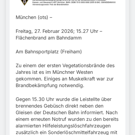
München:
Beinahekollision an
5. August 2026
Bahnübergang in Aubing
München (ots) –
/ Bundespolizei ermittelt
wegen gefährlichen
Eingriffs in den
Freitag, 27. Februar 2026; 15.27 Uhr –
Bahnverkehr
Flächenbrand am Bahndamm
Am Bahnsportplatz (Freiham)
Zu einem der ersten Vegetationsbrände des
Jahres ist es im Münchner Westen
gekommen. Einiges an Muskelkraft war zur
Brandbekämpfung notwendig.
Gegen 15.30 Uhr wurde die Leistellte über
brennendes Gebüsch direkt neben den
Gleisen der Deutschen Bahn informiert. Nach
einem erneuten Notruf wurden zu den bereits
alarmierten Hilfeleistungslöschfahrzeugen
zusätzlich ein Sonderlöschmittelfahrzeug mit