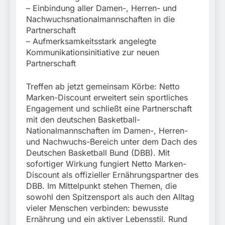
München:
– Einbindung aller Damen-, Herren- und
Beinahekollision an
5. August 2026
Nachwuchsnationalmannschaften in die
Bahnübergang in Aubing
/ Bundespolizei ermittelt
Partnerschaft
wegen gefährlichen
– Aufmerksamkeitsstark angelegte
Eingriffs in den
Kommunikationsinitiative zur neuen
Bahnverkehr
Partnerschaft
Treffen ab jetzt gemeinsam Körbe: Netto
Marken-Discount erweitert sein sportliches
Engagement und schließt eine Partnerschaft
mit den deutschen Basketball-
Nationalmannschaften im Damen-, Herren-
und Nachwuchs-Bereich unter dem Dach des
Deutschen Basketball Bund (DBB). Mit
sofortiger Wirkung fungiert Netto Marken-
Discount als offizieller Ernährungspartner des
DBB. Im Mittelpunkt stehen Themen, die
sowohl den Spitzensport als auch den Alltag
vieler Menschen verbinden: bewusste
Ernährung und ein aktiver Lebensstil. Rund