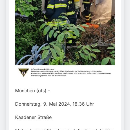
München:
Beinahekollision an
5. August 2026
Bahnübergang in Aubing
/ Bundespolizei ermittelt
wegen gefährlichen
Eingriffs in den
Bahnverkehr
München (ots) –
Donnerstag, 9. Mai 2024, 18.36 Uhr
Kaadener Straße