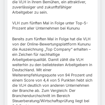
München:
die VLH in ihrem Bemühen, ein attraktiver,
Beinahekollision an
5. August 2026
zuverlässiger und zukunftsfähiger
Bahnübergang in Aubing
Arbeitgeber zu sein.
/ Bundespolizei ermittelt
wegen gefährlichen
Eingriffs in den
VLH zum fünften Mal in Folge unter Top-5-
Bahnverkehr
Prozent aller Unternehmen bei Kununu
Bereits zum fünften Mal in Folge hat die VLH
von der Online-Bewertungsplattform Kununu
die Auszeichnung „Top Company“ erhalten –
ein Zeichen für nachhaltige
Arbeitgeberqualität. Damit zählt die VLH
weiterhin zu den beliebtesten Arbeitgebern in
Deutschland. Mit einer
Weiterempfehlungsquote von 94 Prozent und
einem Score von 4,4 von 5 Punkten hebt sich
die VLH deutlich von anderen Unternehmen
der Branche ab. Zum Vergleich: Der
Branchendurchschnitt im Bereich
Steuerberatung/Wirtschaftsprüfung liegt bei