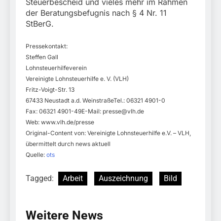
Steuerbescheid und vieles mehr im Rahmen
der Beratungsbefugnis nach § 4 Nr. 11
StBerG.
Pressekontakt:
Steffen Gall
Lohnsteuerhilfeverein
Vereinigte Lohnsteuerhilfe e. V. (VLH)
Fritz-Voigt-Str. 13
67433 Neustadt a.d. WeinstraßeTel.: 06321 4901-0
Fax: 06321 4901-49E-Mail:
presse@vlh.de
Web: www.vlh.de/presse
Original-Content von: Vereinigte Lohnsteuerhilfe e.V. – VLH,
übermittelt durch news aktuell
Quelle:
ots
Tagged:
Arbeit
Auszeichnung
Bild
Weitere News