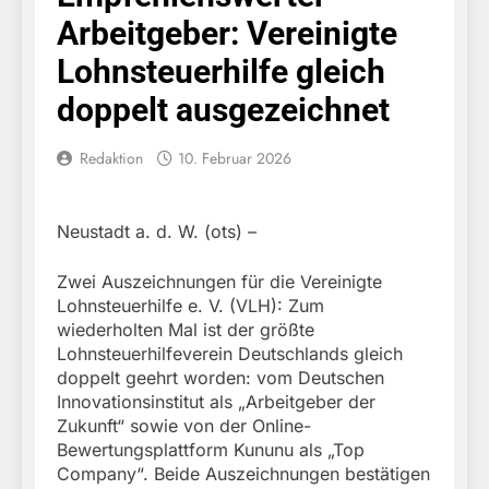
Knopfdruck / Schnelle
7. August 2026
Arbeitgeber: Vereinigte
Festnahme nach
Bundespolizeidirektion
sexueller Belästigung
München: Bundespolizei
Lohnsteuerhilfe gleich
kontrolliert
7. August 2026
grenzüberschreitenden
doppelt ausgezeichnet
Bundespolizeidirektion
Verkehr / Waffenfund im
München: Schneller
Fahrzeug
festgenommen als die
Redaktion
10. Februar 2026
6. August 2026
Reise nach Ungarn
Bundespolizeidirektion
beendet / Bundespolizei
München: Ausgesetzte
nimmt einen gesuchten
Katze am Bahnhof
6. August 2026
Neustadt a. d. W. (ots) –
Ungarn mit
Bamberg aufgefunden –
HZA-R: Zoll deckt auf:
Auslieferungshaftbefehl
Tierheim übernimmt
Schrotthändler
fest
Zwei Auszeichnungen für die Vereinigte
Fundtier
erschleicht rund 45.000
6. August 2026
Lohnsteuerhilfe e. V. (VLH): Zum
Euro Sozialleistungen
Bundespolizeidirektion
wiederholten Mal ist der größte
Ermittlungen der
München: Europaweit
Lohnsteuerhilfeverein Deutschlands gleich
Finanzkontrolle
gesuchtes Mitglied einer
6. August 2026
doppelt geehrt worden: vom Deutschen
Schwarzarbeit führen zu
kriminellen Vereinigung
Bundespolizeidirektion
rechtskräftiger
Innovationsinstitut als „Arbeitgeber der
geht ins Netz –
München: Update zu den
Verurteilung wegen
Zukunft“ sowie von der Online-
Bundespolizei vollstreckt
Einsatzmaßnahmen der
Betrugs
5. August 2026
Bewertungsplattform Kununu als „Top
europäischen
Bundespolizei in
Bundespolizeidirektion
Auslieferungshaftbefehl
Company“. Beide Auszeichnungen bestätigen
Saarbrücken