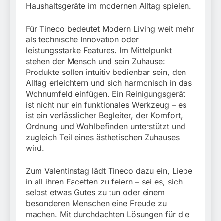
München:
Haushaltsgeräte im modernen Alltag spielen.
Beinahekollision an
5. August 2026
Bahnübergang in Aubing
Für Tineco bedeutet Modern Living weit mehr
/ Bundespolizei ermittelt
wegen gefährlichen
als technische Innovation oder
Eingriffs in den
leistungsstarke Features. Im Mittelpunkt
Bahnverkehr
stehen der Mensch und sein Zuhause:
Produkte sollen intuitiv bedienbar sein, den
Alltag erleichtern und sich harmonisch in das
Wohnumfeld einfügen. Ein Reinigungsgerät
ist nicht nur ein funktionales Werkzeug – es
ist ein verlässlicher Begleiter, der Komfort,
Ordnung und Wohlbefinden unterstützt und
zugleich Teil eines ästhetischen Zuhauses
wird.
Zum Valentinstag lädt Tineco dazu ein, Liebe
in all ihren Facetten zu feiern – sei es, sich
selbst etwas Gutes zu tun oder einem
besonderen Menschen eine Freude zu
machen. Mit durchdachten Lösungen für die