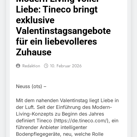
Knopfdruck / Schnelle
7. August 2026
Liebe: Tineco bringt
Festnahme nach
Bundespolizeidirektion
sexueller Belästigung
München: Bundespolizei
exklusive
kontrolliert
7. August 2026
grenzüberschreitenden
Valentinstagsangebote
Bundespolizeidirektion
Verkehr / Waffenfund im
München: Schneller
für ein liebevolleres
Fahrzeug
festgenommen als die
6. August 2026
Reise nach Ungarn
Zuhause
Bundespolizeidirektion
beendet / Bundespolizei
München: Ausgesetzte
nimmt einen gesuchten
Katze am Bahnhof
6. August 2026
Redaktion
10. Februar 2026
Ungarn mit
Bamberg aufgefunden –
HZA-R: Zoll deckt auf:
Auslieferungshaftbefehl
Tierheim übernimmt
Schrotthändler
fest
Fundtier
erschleicht rund 45.000
6. August 2026
Neuss (ots) –
Euro Sozialleistungen
Bundespolizeidirektion
Ermittlungen der
München: Europaweit
Mit dem nahenden Valentinstag liegt Liebe in
Finanzkontrolle
gesuchtes Mitglied einer
6. August 2026
Schwarzarbeit führen zu
der Luft. Seit der Einführung des Modern-
kriminellen Vereinigung
Bundespolizeidirektion
rechtskräftiger
Living-Konzepts zu Beginn des Jahres
geht ins Netz –
München: Update zu den
Verurteilung wegen
definiert Tineco (https://de.tineco.com/), ein
Bundespolizei vollstreckt
Einsatzmaßnahmen der
Betrugs
5. August 2026
europäischen
führender Anbieter intelligenter
Bundespolizei in
Bundespolizeidirektion
Auslieferungshaftbefehl
Bodenpflegegeräte, neu, welche Rolle
Saarbrücken