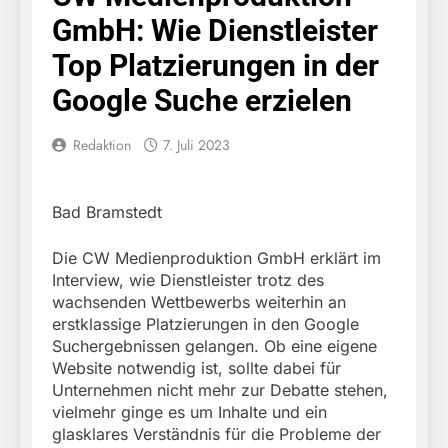
Einreisekontrolle sicher
10. August 2026
GmbH: Wie Dienstleister
Strafverfahren wegen
Bundespolizeidirektion
Verstoßes gegen das
München: Bundespolizei
Top Platzierungen in der
Betäubungsmittelgesetz
nimmt Georgier wegen
7. August 2026
eingeleitet.
Urkundendelikts fest /
Google Suche erzielen
POL-MFR: (727)
Täuschungsversuch ohne
Schmuckdiebstahl aus
Erfolg
Versandpaket – Polizei
Redaktion
7. Juli 2023
7. August 2026
bittet um Hinweise
Bundespolizeidirektion
München: Notruf per
Knopfdruck / Schnelle
7. August 2026
Bad Bramstedt
Festnahme nach
Bundespolizeidirektion
sexueller Belästigung
München: Bundespolizei
Die CW Medienproduktion GmbH erklärt im
kontrolliert
7. August 2026
Interview, wie Dienstleister trotz des
grenzüberschreitenden
Bundespolizeidirektion
wachsenden Wettbewerbs weiterhin an
Verkehr / Waffenfund im
München: Schneller
erstklassige Platzierungen in den Google
Fahrzeug
festgenommen als die
6. August 2026
Suchergebnissen gelangen. Ob eine eigene
Reise nach Ungarn
Bundespolizeidirektion
Website notwendig ist, sollte dabei für
beendet / Bundespolizei
München: Ausgesetzte
Unternehmen nicht mehr zur Debatte stehen,
nimmt einen gesuchten
Katze am Bahnhof
6. August 2026
vielmehr ginge es um Inhalte und ein
Ungarn mit
Bamberg aufgefunden –
HZA-R: Zoll deckt auf:
Auslieferungshaftbefehl
glasklares Verständnis für die Probleme der
Tierheim übernimmt