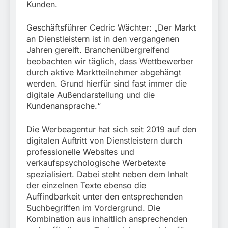
Schrotthändler
fest
Kunden.
Fundtier
erschleicht rund 45.000
6. August 2026
Euro Sozialleistungen
Geschäftsführer Cedric Wächter: „Der Markt
Ermittlungen der
an Dienstleistern ist in den vergangenen
Finanzkontrolle
Schwarzarbeit führen zu
Jahren gereift. Branchenübergreifend
rechtskräftiger
beobachten wir täglich, dass Wettbewerber
Verurteilung wegen
durch aktive Marktteilnehmer abgehängt
Betrugs
werden. Grund hierfür sind fast immer die
digitale Außendarstellung und die
Kundenansprache.“
Die Werbeagentur hat sich seit 2019 auf den
digitalen Auftritt von Dienstleistern durch
professionelle Websites und
verkaufspsychologische Werbetexte
spezialisiert. Dabei steht neben dem Inhalt
der einzelnen Texte ebenso die
Auffindbarkeit unter den entsprechenden
Suchbegriffen im Vordergrund. Die
Kombination aus inhaltlich ansprechenden