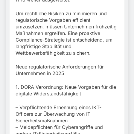
München:
Beinahekollision an
5. August 2026
Bahnübergang in Aubing
Um rechtliche Risiken zu minimieren und
/ Bundespolizei ermittelt
regulatorische Vorgaben effizient
wegen gefährlichen
umzusetzen, müssen Unternehmen frühzeitig
Eingriffs in den
Maßnahmen ergreifen. Eine proaktive
Bahnverkehr
Compliance-Strategie ist entscheidend, um
langfristige Stabilität und
Wettbewerbsfähigkeit zu sichern.
Neue regulatorische Anforderungen für
Unternehmen in 2025
1. DORA-Verordnung: Neue Vorgaben für die
digitale Widerstandsfähigkeit
– Verpflichtende Ernennung eines IKT-
Officers zur Überwachung von IT-
Sicherheitsmaßnahmen
– Meldepflichten für Cyberangriffe und
andere IT-Sicherheitsvorfälle