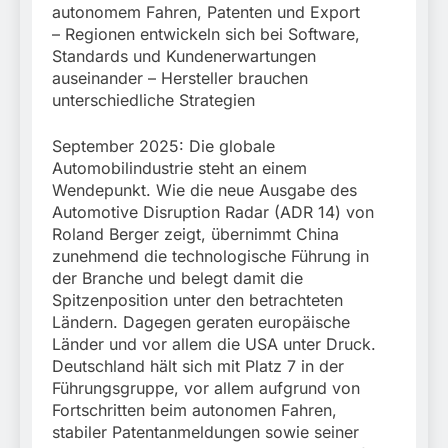
München: Mit dem
autonomem Fahren, Patenten und Export
führt zur Sicherstellung
Kraftfahrzeug über die
3. August 2026
unversteuerter Zigaretten
– Regionen entwickeln sich bei Software,
Grenze
und Einleitung eines
Standards und Kundenerwartungen
eingereist/Bundespolizei
Steuerstrafverfahrens
auseinander – Hersteller brauchen
stellt Auto sicher
unterschiedliche Strategien
September 2025: Die globale
Automobilindustrie steht an einem
Wendepunkt. Wie die neue Ausgabe des
Automotive Disruption Radar (ADR 14) von
Roland Berger zeigt, übernimmt China
zunehmend die technologische Führung in
der Branche und belegt damit die
Spitzenposition unter den betrachteten
Ländern. Dagegen geraten europäische
Länder und vor allem die USA unter Druck.
Deutschland hält sich mit Platz 7 in der
Führungsgruppe, vor allem aufgrund von
Fortschritten beim autonomen Fahren,
stabiler Patentanmeldungen sowie seiner