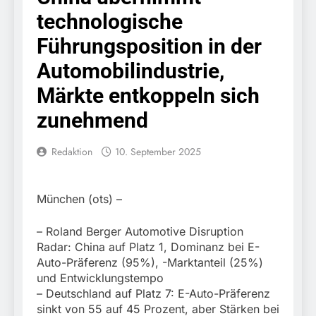
erschleicht rund 45.000
6. August 2026
technologische
Euro Sozialleistungen
Bundespolizeidirektion
Ermittlungen der
München: Europaweit
Führungsposition in der
Finanzkontrolle
gesuchtes Mitglied einer
6. August 2026
Schwarzarbeit führen zu
kriminellen Vereinigung
Automobilindustrie,
Bundespolizeidirektion
rechtskräftiger
geht ins Netz –
München: Update zu den
Verurteilung wegen
Märkte entkoppeln sich
Bundespolizei vollstreckt
Einsatzmaßnahmen der
Betrugs
5. August 2026
europäischen
Bundespolizei in
zunehmend
Bundespolizeidirektion
Auslieferungshaftbefehl
Saarbrücken
München:
Beinahekollision an
5. August 2026
Redaktion
10. September 2025
Bahnübergang in Aubing
Bundespolizeidirektion
/ Bundespolizei ermittelt
München: Couragierte
wegen gefährlichen
Zeugen halten
5. August 2026
Eingriffs in den
München (ots) –
Tatverdächtigen fest /
FW-M: Brand in
Bahnverkehr
Mann nach Gleissturz
stillgelegtem
– Roland Berger Automotive Disruption
verletzt
Bahngebäude
5. August 2026
Radar: China auf Platz 1, Dominanz bei E-
(Sendling)
HZA-R: Zoll deckt auf:
Auto-Präferenz (95%), -Marktanteil (25%)
Mehr als 17.000
und Entwicklungstempo
Zigaretten in Fahrzeug
4. August 2026
– Deutschland auf Platz 7: E-Auto-Präferenz
und Anhänger versteckt
Bundespolizeidirektion
sinkt von 55 auf 45 Prozent, aber Stärken bei
Kontrolle in Waidhaus