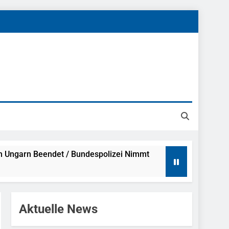
h Ungarn Beendet / Bundespolizei Nimmt
g Aufgefunden – Tierheim Übernimmt
Aktuelle News
tungen Ermittlungen Der Finanzkontrolle