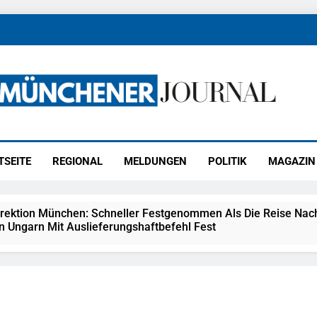
ener Journal
ünchen
TSEITE
REGIONAL
MELDUNGEN
POLITIK
MAGAZIN
irektion München: Schneller Festgenommen Als Die Reise Nac
n Ungarn Mit Auslieferungshaftbefehl Fest
eidirektion München: Ausgesetzte Katze Am Bahnhof Bamber
kt Auf: Schrotthändler Erschleicht Rund 45.000 Euro Sozialleis