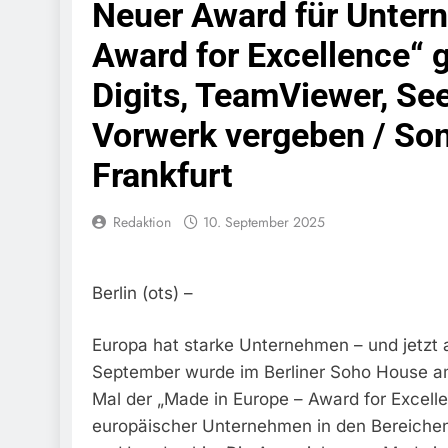
Neuer Award für Unter
Schwarzarbeit F
6. August 2026
Award for Excellence“ 
Bundespolizeidi
Bundespolizei V
Digits, TeamViewer, Se
6. August 2026
Bundespoliz
Vorwerk vergeben / Sond
5. August 2026
Frankfurt
Bundespolizeid
Gefährlichen E
5. August 2026
Redaktion
10. September 2025
Bundespoliz
5. August 2026
FW-M: Brand
Berlin (ots) –
5. August 2026
HZA-R: Zoll Deck
Europa hat starke Unternehmen – und jetzt a
Zur Sicherstellu
September wurde im Berliner Soho House 
4. August 2026
Mal der „Made in Europe – Award for Excell
Bundespolize
Sicher
europäischer Unternehmen in den Bereichen
3. August 2026