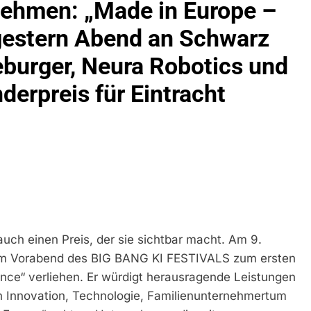
nehmen: „Made in Europe –
ühren Zu Rechtskräftiger Verurteilung Wegen Betrugs
gestern Abend an Schwarz
rektion München: Europaweit Gesuchtes Mitglied Einer Krimine
ollstreckt Europäischen Auslieferungshaftbefehl
eburger, Neura Robotics und
eidirektion München: Update Zu Den Einsatzmaßnahmen Der B
erpreis für Eintracht
irektion München: Beinahekollision An Bahnübergang In Aubin
ingriffs In Den Bahnverkehr
eidirektion München: Couragierte Zeugen Halten Tatverdächtig
 In Stillgelegtem Bahngebäude (Sendling)
t Auf: Mehr Als 17.000 Zigaretten In Fahrzeug Und Anhänger V
uch einen Preis, der sie sichtbar macht. Am 9.
ng Unversteuerter Zigaretten Und Einleitung Eines Steuerstraf
am Vorabend des BIG BANG KI FESTIVALS zum ersten
ence“ verliehen. Er würdigt herausragende Leistungen
idirektion München: Mit Dem Kraftfahrzeug Über Die Grenze Ei
 Innovation, Technologie, Familienunternehmertum