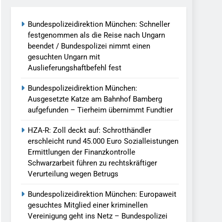
Bundespolizeidirektion München: Schneller
llen Vereinigung Geht Ins Netz –
festgenommen als die Reise nach Ungarn
beendet / Bundespolizei nimmt einen
gesuchten Ungarn mit
undespolizei In Saarbrücken
Auslieferungshaftbefehl fest
g / Bundespolizei Ermittelt Wegen
Bundespolizeidirektion München:
Ausgesetzte Katze am Bahnhof Bamberg
aufgefunden – Tierheim übernimmt Fundtier
en Fest / Mann Nach Gleissturz Verletzt
HZA-R: Zoll deckt auf: Schrotthändler
erschleicht rund 45.000 Euro Sozialleistungen
Ermittlungen der Finanzkontrolle
Schwarzarbeit führen zu rechtskräftiger
ersteckt Kontrolle In Waidhaus Führt
Verurteilung wegen Betrugs
verfahrens
Bundespolizeidirektion München: Europaweit
ngereist/Bundespolizei Stellt Auto
gesuchtes Mitglied einer kriminellen
Vereinigung geht ins Netz – Bundespolizei