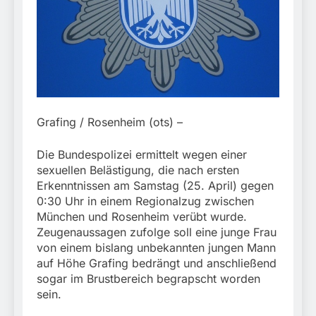
München:
Beinahekollision an
5. August 2026
Bahnübergang in Aubing
/ Bundespolizei ermittelt
wegen gefährlichen
Eingriffs in den
Bahnverkehr
Grafing / Rosenheim (ots) –
Die Bundespolizei ermittelt wegen einer
sexuellen Belästigung, die nach ersten
Erkenntnissen am Samstag (25. April) gegen
0:30 Uhr in einem Regionalzug zwischen
München und Rosenheim verübt wurde.
Zeugenaussagen zufolge soll eine junge Frau
von einem bislang unbekannten jungen Mann
auf Höhe Grafing bedrängt und anschließend
sogar im Brustbereich begrapscht worden
sein.