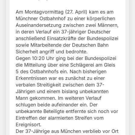
München:
Beinahekollision an
5. August 2026
Am Montagvormittag (27. April) kam es am
Bahnübergang in Aubing
/ Bundespolizei ermittelt
Münchner Ostbahnhof zu einer körperlichen
wegen gefährlichen
Auseinandersetzung zwischen zwei Männern,
Eingriffs in den
in deren Verlauf ein 37-jähriger Deutscher
Bahnverkehr
anschließend Einsatzkräfte der Bundespolizei
sowie Mitarbeitende der Deutschen Bahn
Sicherheit angriff und bedrohte.
Gegen 10:20 Uhr ging bei der Bundespolizei
die Mitteilung über eine Schlägerei am Gleis
5 des Ostbahnhofs ein. Nach bisherigen
Erkenntnissen war es zunächst zu einer
verbalen Streitigkeit zwischen dem 37-
Jährigen und einem bislang unbekannten
Mann gekommen. Im weiteren Verlauf
schlugen beide aufeinander ein. Der
unbekannte Beteiligte entfernte sich noch vor
Eintreffen der alarmierten Streifen vom
Ereignisort.
Der 37-Jährige aus München verblieb vor Ort