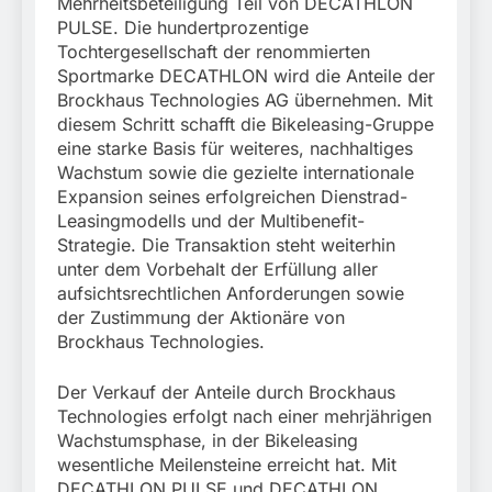
stillgelegtem
Mehrheitsbeteiligung Teil von DECATHLON
verletzt
Bahngebäude
PULSE. Die hundertprozentige
5. August 2026
(Sendling)
Tochtergesellschaft der renommierten
Sportmarke DECATHLON wird die Anteile der
Brockhaus Technologies AG übernehmen. Mit
diesem Schritt schafft die Bikeleasing-Gruppe
eine starke Basis für weiteres, nachhaltiges
Wachstum sowie die gezielte internationale
Expansion seines erfolgreichen Dienstrad-
Leasingmodells und der Multibenefit-
Strategie. Die Transaktion steht weiterhin
unter dem Vorbehalt der Erfüllung aller
aufsichtsrechtlichen Anforderungen sowie
der Zustimmung der Aktionäre von
Brockhaus Technologies.
Der Verkauf der Anteile durch Brockhaus
Technologies erfolgt nach einer mehrjährigen
Wachstumsphase, in der Bikeleasing
wesentliche Meilensteine erreicht hat. Mit
DECATHLON PULSE und DECATHLON