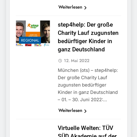
München: Mit dem
führt zur Sicherstellung
Kraftfahrzeug über die
Weiterlesen
3. August 2026
unversteuerter Zigaretten
Grenze
und Einleitung eines
eingereist/Bundespolizei
Steuerstrafverfahrens
stellt Auto sicher
step4help: Der große
Charity Lauf zugunsten
REGIONAL
bedürftiger Kinder in
ganz Deutschland
12. Mai 2022
München (ots) – step4help:
Der große Charity Lauf
zugunsten bedürftiger
Kinder in ganz Deutschland
– 01. – 30. Juni 2022:…
Weiterlesen
Virtuelle Welten: TÜV
SÜD Akademie auf der