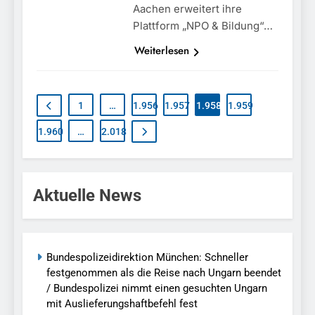
Aachen erweitert ihre
Plattform „NPO & Bildung“…
Weiterlesen
1
…
1.956
1.957
1.958
1.959
1.960
…
2.018
Aktuelle News
Bundespolizeidirektion München: Schneller
festgenommen als die Reise nach Ungarn beendet
/ Bundespolizei nimmt einen gesuchten Ungarn
mit Auslieferungshaftbefehl fest