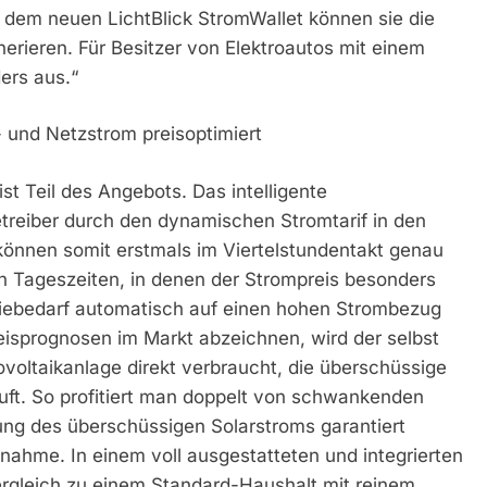
 dem neuen LichtBlick StromWallet können sie die
nerieren. Für Besitzer von Elektroautos mit einem
ers aus.“
- und Netzstrom preisoptimiert
st Teil des Angebots. Das intelligente
reiber durch den dynamischen Stromtarif in den
önnen somit erstmals im Viertelstundentakt genau
In Tageszeiten, in denen der Strompreis besonders
ergiebedarf automatisch auf einen hohen Strombezug
eisprognosen im Markt abzeichnen, wird der selbst
oltaikanlage direkt verbraucht, die überschüssige
uft. So profitiert man doppelt von schwankenden
sung des überschüssigen Solarstroms garantiert
nahme. In einem voll ausgestatteten und integrierten
ergleich zu einem Standard-Haushalt mit reinem