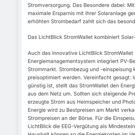
Stromversorgung. Das Besondere dabei: Mit
maximale Ersparnis mit ihrer Solaranlage ge
erhöhten Strombedarf zahlt sich das besond
Das LichtBlick StromWallet kombiniert Solar
Auch das innovative LichtBlick StromWallet i
Energiemanagementsystem integriert PV-Bet
Strommarkt. Strombezug und -einspeisung k
preisoptimiert werden. Vereinfacht gesagt: 
günstig ist, stellt das StromWallet den En
aus dem Netz um. Sollten sich steigende Pr
erzeugte Strom aus Heimspeicher und Photov
Energie wird zu Bestpreisen am Markt verka
Strompreisen an der Börse. Für die Einspei
LichtBlick die EEG-Vergütung als Mindestein
Haushalt können so die Energiekosten im V