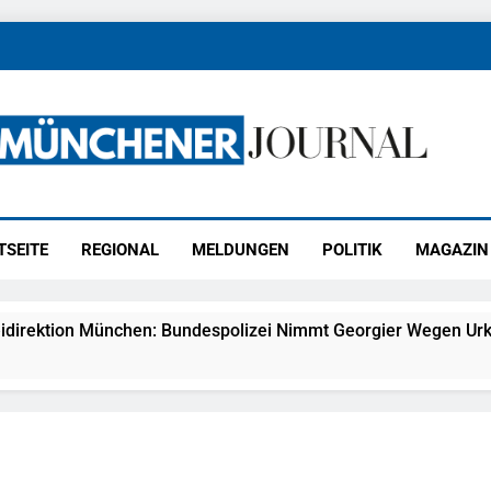
ener Journal
ünchen
TSEITE
REGIONAL
MELDUNGEN
POLITIK
MAGAZIN
idirektion München: Bundespolizei Nimmt Georgier Wegen Urk
27) Schmuckdiebstahl Aus Versandpaket – Polizei Bittet Um 
eidirektion München: Notruf Per Knopfdruck / Schnelle Festn