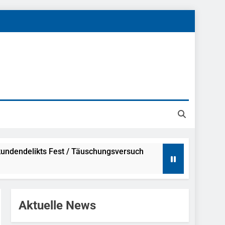
undendelikts Fest / Täuschungsversuch
Hinweise
Aktuelle News
ahme Nach Sexueller Belästigung