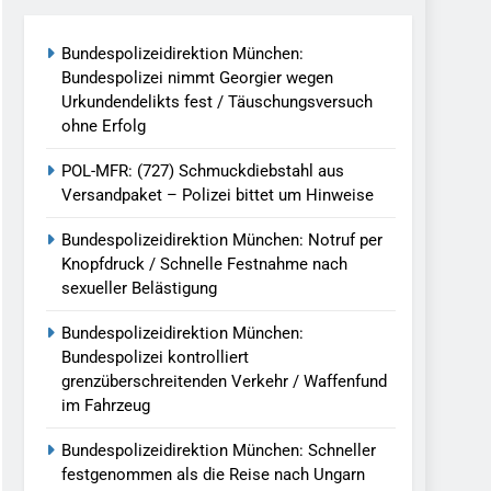
reitenden Verkehr / Waffenfund Im
Bundespolizeidirektion München:
Bundespolizei nimmt Georgier wegen
h Ungarn Beendet / Bundespolizei Nimmt
Urkundendelikts fest / Täuschungsversuch
ohne Erfolg
g Aufgefunden – Tierheim Übernimmt
POL-MFR: (727) Schmuckdiebstahl aus
Versandpaket – Polizei bittet um Hinweise
tungen Ermittlungen Der Finanzkontrolle
Bundespolizeidirektion München: Notruf per
Knopfdruck / Schnelle Festnahme nach
sexueller Belästigung
llen Vereinigung Geht Ins Netz –
Bundespolizeidirektion München:
Bundespolizei kontrolliert
grenzüberschreitenden Verkehr / Waffenfund
undespolizei In Saarbrücken
im Fahrzeug
g / Bundespolizei Ermittelt Wegen
Bundespolizeidirektion München: Schneller
festgenommen als die Reise nach Ungarn