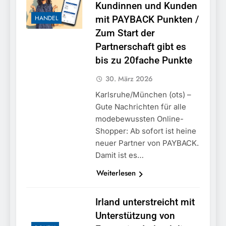
München: Unerlaubte
Steuerstrafverfahrens
Kundinnen und Kunden
stellt Auto sicher
Einreise mit dem
3. August 2026
HANDEL
mit PAYBACK Punkten /
Kraftfahrzeug/Bundespolizei
weist Beschuldigten nach
Zum Start der
Moldau zurück
Partnerschaft gibt es
bis zu 20fache Punkte
30. März 2026
Karlsruhe/München (ots) –
Gute Nachrichten für alle
modebewussten Online-
Shopper: Ab sofort ist heine
neuer Partner von PAYBACK.
Damit ist es…
Weiterlesen
Irland unterstreicht mit
Unterstützung von