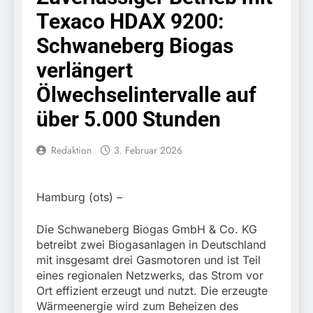
festgenommen als die
6. August 2026
Texaco HDAX 9200:
Reise nach Ungarn
Bundespolizeidirektion
beendet / Bundespolizei
München: Ausgesetzte
Schwaneberg Biogas
nimmt einen gesuchten
Katze am Bahnhof
6. August 2026
Ungarn mit
Bamberg aufgefunden –
verlängert
HZA-R: Zoll deckt auf:
Auslieferungshaftbefehl
Tierheim übernimmt
Schrotthändler
fest
Ölwechselintervalle auf
Fundtier
erschleicht rund 45.000
6. August 2026
Euro Sozialleistungen
über 5.000 Stunden
Bundespolizeidirektion
Ermittlungen der
München: Europaweit
Finanzkontrolle
gesuchtes Mitglied einer
6. August 2026
Redaktion
3. Februar 2026
Schwarzarbeit führen zu
kriminellen Vereinigung
Bundespolizeidirektion
rechtskräftiger
geht ins Netz –
München: Update zu den
Verurteilung wegen
Bundespolizei vollstreckt
Einsatzmaßnahmen der
Betrugs
5. August 2026
europäischen
Hamburg (ots) –
Bundespolizei in
Bundespolizeidirektion
Auslieferungshaftbefehl
Saarbrücken
München:
Die Schwaneberg Biogas GmbH & Co. KG
Beinahekollision an
5. August 2026
betreibt zwei Biogasanlagen in Deutschland
Bahnübergang in Aubing
Bundespolizeidirektion
mit insgesamt drei Gasmotoren und ist Teil
/ Bundespolizei ermittelt
München: Couragierte
eines regionalen Netzwerks, das Strom vor
wegen gefährlichen
Zeugen halten
5. August 2026
Eingriffs in den
Ort effizient erzeugt und nutzt. Die erzeugte
Tatverdächtigen fest /
FW-M: Brand in
Bahnverkehr
Wärmeenergie wird zum Beheizen des
Mann nach Gleissturz