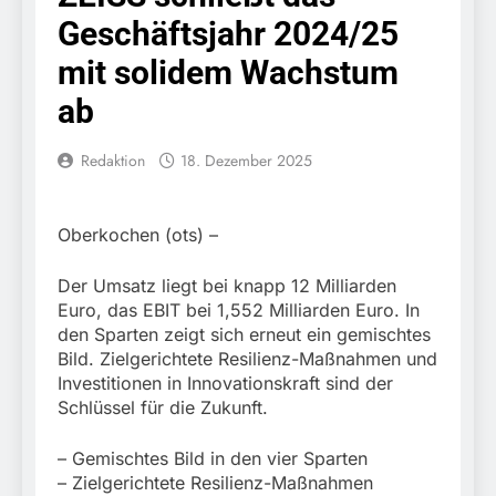
nimmt Georgier wegen
7. August 2026
eingeleitet.
Geschäftsjahr 2024/25
Urkundendelikts fest /
POL-MFR: (727)
Täuschungsversuch ohne
Schmuckdiebstahl aus
mit solidem Wachstum
Erfolg
Versandpaket – Polizei
7. August 2026
bittet um Hinweise
ab
Bundespolizeidirektion
München: Notruf per
Knopfdruck / Schnelle
Redaktion
18. Dezember 2025
7. August 2026
Festnahme nach
Bundespolizeidirektion
sexueller Belästigung
München: Bundespolizei
kontrolliert
7. August 2026
Oberkochen (ots) –
grenzüberschreitenden
Bundespolizeidirektion
Verkehr / Waffenfund im
München: Schneller
Der Umsatz liegt bei knapp 12 Milliarden
Fahrzeug
festgenommen als die
6. August 2026
Euro, das EBIT bei 1,552 Milliarden Euro. In
Reise nach Ungarn
Bundespolizeidirektion
den Sparten zeigt sich erneut ein gemischtes
beendet / Bundespolizei
München: Ausgesetzte
Bild. Zielgerichtete Resilienz-Maßnahmen und
nimmt einen gesuchten
Katze am Bahnhof
6. August 2026
Investitionen in Innovationskraft sind der
Ungarn mit
Bamberg aufgefunden –
HZA-R: Zoll deckt auf:
Auslieferungshaftbefehl
Schlüssel für die Zukunft.
Tierheim übernimmt
Schrotthändler
fest
Fundtier
erschleicht rund 45.000
6. August 2026
– Gemischtes Bild in den vier Sparten
Euro Sozialleistungen
Bundespolizeidirektion
– Zielgerichtete Resilienz-Maßnahmen
Ermittlungen der