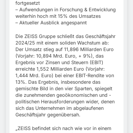
München: Europaweit
fortgesetzt
Finanzkontrolle
gesuchtes Mitglied einer
6. August 2026
Schwarzarbeit führen zu
– Aufwendungen in Forschung & Entwicklung
kriminellen Vereinigung
rechtskräftiger
weiterhin hoch mit 15% des Umsatzes
geht ins Netz –
Verurteilung wegen
– Aktueller Ausblick angespannt
Bundespolizei vollstreckt
Betrugs
europäischen
Auslieferungshaftbefehl
Die ZEISS Gruppe schließt das Geschäftsjahr
2024/25 mit einem soliden Wachstum ab:
Der Umsatz stieg auf 11,896 Milliarden Euro
(Vorjahr: 10,894 Mrd. Euro, + 9%), das
Ergebnis vor Zinsen und Steuern (EBIT)
erreichte 1,552 Milliarden Euro (Vorjahr:
1,444 Mrd. Euro) bei einer EBIT-Rendite von
13%. Das Ergebnis, insbesondere das
gemischte Bild in den vier Sparten, spiegelt
die zunehmenden geoökonomischen und -
politischen Herausforderungen wider, denen
sich das Unternehmen im abgelaufenen
Geschäftsjahr gegenübersah.
„ZEISS befindet sich nach wie vor in einem