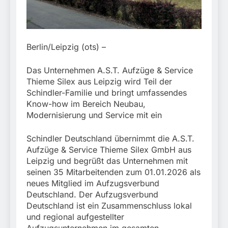
München:
Beinahekollision an
5. August 2026
Bahnübergang in Aubing
/ Bundespolizei ermittelt
wegen gefährlichen
Berlin/Leipzig (ots) –
Eingriffs in den
Bahnverkehr
Das Unternehmen A.S.T. Aufzüge & Service
Thieme Silex aus Leipzig wird Teil der
Schindler-Familie und bringt umfassendes
Know-how im Bereich Neubau,
Modernisierung und Service mit ein
Schindler Deutschland übernimmt die A.S.T.
Aufzüge & Service Thieme Silex GmbH aus
Leipzig und begrüßt das Unternehmen mit
seinen 35 Mitarbeitenden zum 01.01.2026 als
neues Mitglied im Aufzugsverbund
Deutschland. Der Aufzugsverbund
Deutschland ist ein Zusammenschluss lokal
und regional aufgestellter